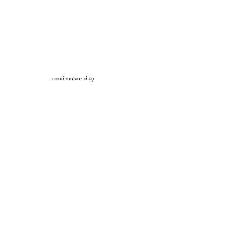
အသက်ကယ်ထောက်ပံ့မှု