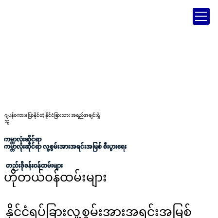
ဂျပန်စကားပြောနိုင်တဲ့ နိုင်ငံခြားသား အရည်အချင်းရှိ
သူ
ကမ္ဘာလုံးဆိုင်ရာ
ကမ္ဘာလုံးဆိုင်ရာ လူ့စွမ်းအားအရင်းအမြစ် စီးပွားရေး
တည်းခိုခန်းဝန်ထမ်းများ
ဟိုတယ်ဝန်ထမ်းများ
နိုင်ငံရပ်ခြားလူ့စွမ်းအားအရင်းအမြစ်