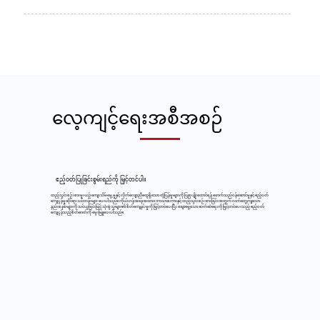
လေ့ကျင့်ရေးအစီအစဉ်
ဧည့်ဝတ်ပြုခြင်းစွမ်းရည်ကို မြှင့်တင်ပါ။
ထည့်သွင်းစဉ်းစားမှု၊ ယဉ်ကျေးသိမ်မွေ့မှုနှင့် လိုက်လျောညီထွေရှိသော တုံ့ပြန်မှုများကို ပြုစုပျိုးထောင်ရန် ဖောက်သည်ဝန်ဆောင်မှုနှင့် ဧည့်ဝတ်
ကျေပွန်မှုဆိုင်ရာ သင်တန်းများ ပေးပါသည်။ ကိုယ်ဟန်အနေအထား၊ ဘာသာစကားနှင့် ထည့်သွင်းစဉ်းစားခြင်းအတွက် လက်တွေ့ကျသော
နည်းစနစ်များကို သင်ယူခြင်းဖြင့် သုံးစွဲသူများ၏ စိတ်ကျေနပ်မှုကို မြှင့်တင်ပေးပြီး ချောမွေ့သော ဆက်ဆံရေးကို မြှင့်တင်ပေးသည့် ဧည့်ဝတ်
ကျေပွန်သည့်စိတ်ဓာတ်ကို မွေးမြူပေးပါသည်။