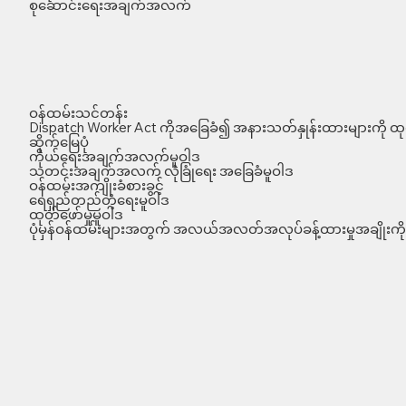
စုဆောင်းရေးအချက်အလက်
ဝန်ထမ်းသင်တန်း
Dispatch Worker Act ကိုအခြေခံ၍ အနားသတ်နှုန်းထားများကို ထုတ
ဆိုက်မြေပုံ
ကိုယ်ရေးအချက်အလက်မူဝါဒ
သတင်းအချက်အလက် လုံခြုံရေး အခြေခံမူဝါဒ
ဝန်ထမ်းအကျိုးခံစားခွင့်
ရေရှည်တည်တံ့ရေးမူဝါဒ
ထုတ်ဖော်မှုမူဝါဒ
ပုံမှန်ဝန်ထမ်းများအတွက် အလယ်အလတ်အလုပ်ခန့်ထားမှုအချိုးကို 