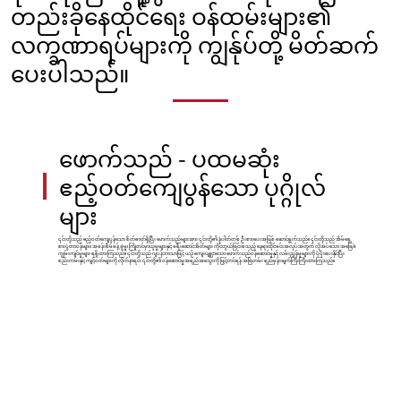
တည်းခိုနေထိုင်ရေး ဝန်ထမ်းများ၏
လက္ခဏာရပ်များကို ကျွန်ုပ်တို့ မိတ်ဆက်
ပေးပါသည်။
ဖောက်သည် - ပထမဆုံး
ဧည့်ဝတ်ကျေပွန်သော ပုဂ္ဂိုလ်
များ
၎င်းတို့သည် ဧည့်ဝတ်ကျေပွန်သော စိတ်ဓာတ်ရှိပြီး ဖောက်သည်များအား ၎င်းတို့၏ နံပါတ်တစ် ဦးစားပေးအဖြစ် ဆောင်ရွက်သည်။ ၎င်းတို့သည် အိမ်ရှေ့
စားပွဲတာဝန်များ၊ အခန်းစီမံခန့်ခွဲမှု၊ ကြိုတင်မှာယူမှုများနှင့် ခရီးဆောင်အိတ်များ ကိုင်တွယ်ခြင်းစသည့် နေရာထိုင်ခင်းအလုပ်အတွက် လိုအပ်သော အခြေခံ
ကျွမ်းကျင်မှုများ ရရှိထားကြသည်။ ၎င်းတို့သည် ဂျပန်ဘာသာဖြင့် ယဉ်ကျေးပျူငှာသော ဖောက်သည်ဝန်ဆောင်မှုနှင့် လမ်းညွှန်မှုများကို ပံ့ပိုးပေးနိုင်ပြီး
စည်းကမ်းနှင့် ကျင့်ဝတ်များကို လိုက်နာရင်း ၎င်းတို့၏ ဝန်ဆောင်မှုအရည်အသွေးကို မြှင့်တင်ရန် အမြဲတမ်း ရည်မှန်းချက်ကြီးကြီးထားကြသည်။