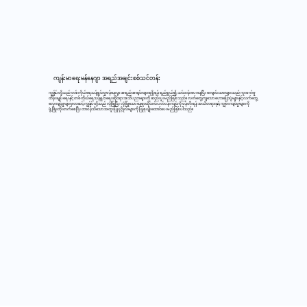
ကျန်းမာရေးမန်နေဂျာ အရည်အချင်းစစ်သင်တန်း
ကျွန်ုပ်တို့သည် တစ်ကိုယ်ရေသန့်ရှင်းမှုမန်နေဂျာ အရည်အချင်းများရရှိရန် ရည်ရွယ်၍ သင်တန်းပေးနေပြီး ကျောင်းသားများသည် ကူးစက်မှု
ထိန်းချုပ်ရေးနှင့် တစ်ကိုယ်ရေသန့်ရှင်းရေးဆိုင်ရာ အသိပညာများကို ဆည်းပူးမည်ဖြစ်သည်။ လက်တွေ့ကျသော ဟောပြောပွဲများနှင့် လက်တွေ့
လေ့ကျင့်မှုများမှတဆင့် ကျွန်ုပ်တို့သည် လုံခြုံပြီး လုံခြုံသော နေရာထိုင်ခင်းပတ်ဝန်းကျင်ကို ဖန်တီးရန် အသိတရားနှင့် ကျွမ်းကျင်မှုများကို
ဖွံ့ဖြိုးတိုးတက်စေပြီး တာဝန်သိသော အထူးပြုပုဂ္ဂိုလ်များကို ပြုစုပျိုးထောင်ပေးမည်ဖြစ်ပါသည်။