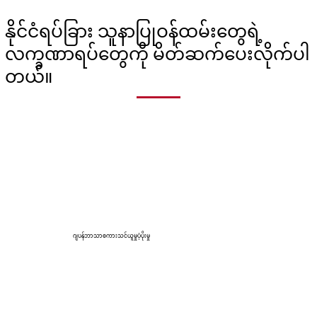
နိုင်ငံရပ်ခြား သူနာပြုဝန်ထမ်းတွေရဲ့
လက္ခဏာရပ်တွေကို မိတ်ဆက်ပေးလိုက်ပါ
တယ်။
ဂျပန်ဘာသာစကားသင်ယူမှုပံ့ပိုးမှု