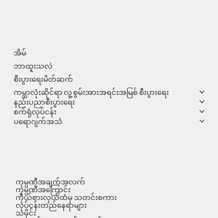
အိမ်
ဘာထူးသလဲ
စီးပွားရေးမိတ်ဆက်
ကမ္ဘာလုံးဆိုင်ရာ လူ့စွမ်းအားအရင်းအမြစ် စီးပွားရေး
နည်းပညာစီးပွားရေး
စက်ရုံလုပ်ငန်း
ပရောဂျက်အသံ
ကုမ္ပဏီအချက်အလက်
ကုမ္ပဏီအကြောင်း
ကိုယ်စားလှယ်ထံမှ သတင်းစကား
လုပ်ငန်းတည်နေရာများ
သမိုင်း