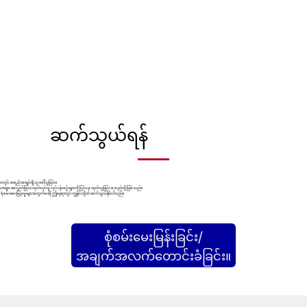
ဆက်သွယ်ရန်
်ခြားတွင် အရည်အချင်းရှိသူ ခေါ်ယူခြင်း။
ယာများ စေလွှတ်ခြင်း၊ ထုတ်လုပ်မှု လုပ်ငန်းစဉ်များကို ပြင်ပမှ ထုတ်ယူခြင်း စသည်တို့ ဖြစ်သည်။
စုံစမ်းမေးမြန်းမှုများအတွက်မဆို ဤနေရာတွင် ကျွန်ုပ်တို့ထံ ဆက်သွယ်နိုင်ပါသည်။
စုံစမ်းမေးမြန်းခြင်း/
အချက်အလက်တောင်းခံခြင်း။