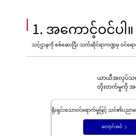
1. အကောင့်ဝင်ပါ။
သင့်ဌာနကို စစ်ဆေးပြီး သက်ဆိုင်ရာကဏ္ဍမှ ဝင်ရော
ယာယီအလုပ်သမာ
တိုးတက်မှုကိ
ရိုးရှင်းသောဝင်ရောက်မှုဖြင့် သင်၏ပညာ
လော့ဂ်အင်