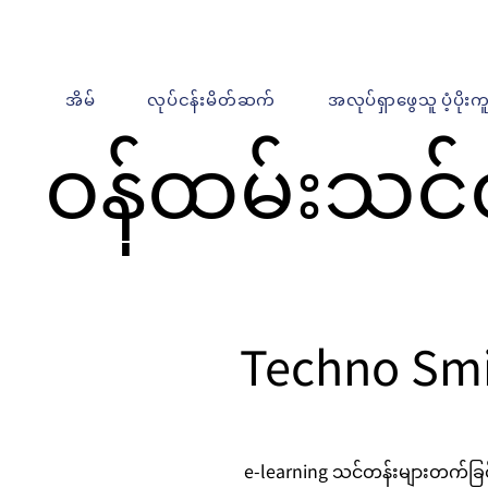
အိမ်
လုပ်ငန်းမိတ်ဆက်
အလုပ်ရှာဖွေသူ ပံ့ပိုးက
ဝန်ထမ်းသင်
Techno Smi
e-learning သင်တန်းများတက်ခြ