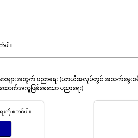
က်ပါ။
းများအတွက် ပညာရေး (ယာယီအလုပ်တွင် အသက်မွေးဝမ်
ု အထောက်အကူဖြစ်စေသော ပညာရေး)
ရေးကို စတင်ပါ။