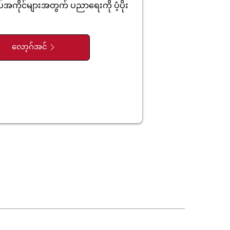
အကိုင်များအတွက် ပညာရေးကို ပံ့ပိုး
လော့ဂ်အင်