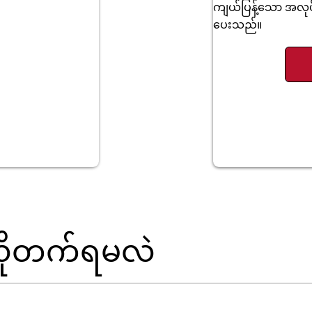
ကျယ်ပြန့်သော အလုပ်
ပေးသည်။
လိုတက်ရမလဲ