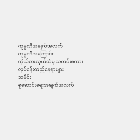
ကုမ္ပဏီအချက်အလက်
ကုမ္ပဏီအကြောင်း
ကိုယ်စားလှယ်ထံမှ သတင်းစကား
လုပ်ငန်းတည်နေရာများ
သမိုင်း
စုဆောင်းရေးအချက်အလက်