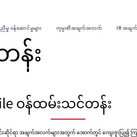
ူညီမှု ဝန်ဆောင်မှုများ
ကုမ္ပဏီအချက်အလက်
IR အချ
တန်း
le ဝန်ထမ်းသင်တန်း
င်းဆိုင်ရာ အချက်အလက်များအတွက် အောက်တွင် ကျေးဇူးပြု၍ ကြည့