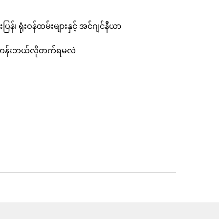
ြန်၊ ရုံးဝန်ထမ်းများနှင့် အင်ဂျင်နီယာ
တန်းဘယ်လိုတက်ရမလဲ