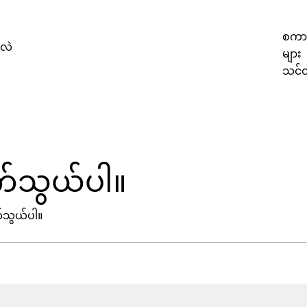
စကားပ
လဲ
များ
သင်
 ဆက်သွယ်ပါ။
က်သွယ်ပါ။