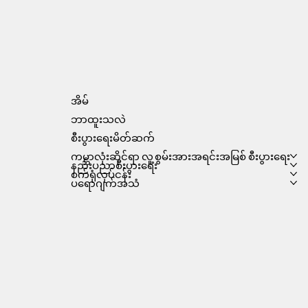
အိမ်
ဘာထူးသလဲ
စီးပွားရေးမိတ်ဆက်
ကမ္ဘာလုံးဆိုင်ရာ လူ့စွမ်းအားအရင်းအမြစ် စီးပွားရေး
နည်းပညာစီးပွားရေး
စက်ရုံလုပ်ငန်း
ပရောဂျက်အသံ