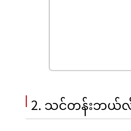
2. သင်တန်းဘယ်