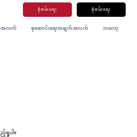
စုံစမ်းရေး
စုံစမ်းရေး
က်အလက်
စုဆောင်းရေးအချက်အလက်
ဘလော့
်ရှုပါ။