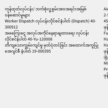
ကုန်ထုတ်လုပ်ငန်း/ ဘက်စုံလူ့စွမ်းအားအရင်းအမြစ်
Aic
ဝန်ဆောင်မှုများ
2-
Worker Dispatch လုပ်ငန်းလိုင်စင်နံပါတ် (Dispatch) 40-
45
300912
ဖု
အခကြေးငွေ အလုပ်အကိုင်နေရာချထားရေး လုပ်ငန်း
Fu
လိုင်စင်နံပါတ် 40-Yu-120008
Ha
တိကျသောကျွမ်းကျင်မှု မှတ်ပုံတင်ခြင်း အထောက်အကူပြု
Ha
အေဂျင်စီ နံပါတ် 19-000395
ဖု
(ရ
Mi
Pr
ဖု