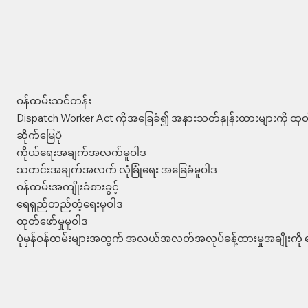
ဝန်ထမ်းသင်တန်း
Dispatch Worker Act ကိုအခြေခံ၍ အနားသတ်နှုန်းထားများကို ထုတ်
ဆိုက်မြေပုံ
ကိုယ်ရေးအချက်အလက်မူဝါဒ
သတင်းအချက်အလက် လုံခြုံရေး အခြေခံမူဝါဒ
ဝန်ထမ်းအကျိုးခံစားခွင့်
ရေရှည်တည်တံ့ရေးမူဝါဒ
ထုတ်ဖော်မှုမူဝါဒ
ပုံမှန်ဝန်ထမ်းများအတွက် အလယ်အလတ်အလုပ်ခန့်ထားမှုအချိုးကို က