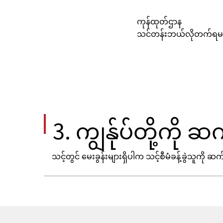
ကုန်ထုတ်ဌာန
သင်တန်းဘယ်လိုတက်ရမ
3. ကျွန်ုပ်တို့ကို
သင့်တွင် မေးခွန်းများရှိပါက သင့်စီမံခန့်ခွဲသူကို ဆ