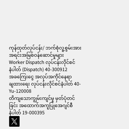
ကုန်ထုတ်လုပ်ငန်း/ ဘက်စုံလူ့စွမ်းအား
အရင်းအမြစ်ဝန်ဆောင်မှုများ
Worker Dispatch လုပ်ငန်းလိုင်စင်
556
နံပါတ် (Dispatch) 40-300912
အခကြေးငွေ အလုပ်အကိုင်နေရာ
ချထားရေး လုပ်ငန်းလိုင်စင်နံပါတ် 40-
Yu-120008
တိကျသောကျွမ်းကျင်မှု မှတ်ပုံတင်
ခြင်း အထောက်အကူပြုအေဂျင်စီ
နံပါတ် 19-000395