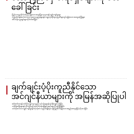
ခေါ်ခြင်း
ပြည်ပတက္ကသိုလ်တစ်ခုမှ ရရှိသော အထူးပြုဗဟုသုတနှင့် ကျွမ်းကျင်မှုများ
တက္ကသိုလ်နှင့်ဆက်စပ်သော သုတေသနဌာနများနှင့် ကမ္ဘာလုံးဆိုင်ရာကုမ္ပဏီများတွင် ရရှိခဲ့သော အတွေ့အကြုံများ
ထိပ်တန်းပညာရှင်များကို ဖိတ်ခေါ်ခြင်း
ချက်ချင်းပံ့ပိုးကူညီနိုင်သော
အင်ဂျင်နီယာများကို အမြန်အဆိုပြုပါ
မော်တော်ကားနှင့် တစ်ပိုင်းလျှပ်ကူးပစ္စည်း လုပ်ငန်းများနှင့် ရင်းနှီးကျွမ်းဝင်ခြင်း
သင့်စိန်ခေါ်မှုများနှင့် ကိုက်ညီမည့် အကောင်းဆုံးဖြေရှင်းချက်များကို အကြံပြုခြင်း
သင်လိုအပ်သော ကျွမ်းကျင်မှုများကို လိုအပ်သည့်အချိန်တွင် ယုံကြည်စိတ်ချရသော အရည်အသွေးဖြင့် ပံ့ပိုးပေးခြင်း