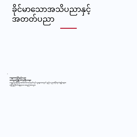
ခိုင်မာသောအသိပညာနှင့်
အတတ်ပညာ
ကမ္ဘာ့အဆင့်မီနည်းပညာ
အတွေ့အကြုံရှိ အင်ဂျင်နီယာများ
ကမ္ဘာလုံးဆိုင်ရာ မော်တော်ကားထုတ်လုပ်သူများအတွက် နည်းပညာဆိုင်ရာ စံနှုန်းများ။
ယုံကြည်စိတ်ချရသော အရည်အသွေး။