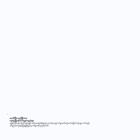
ခေတ်မီပြီး တည်ငြိမ်သော
စနစ်ဖွံ့ဖြိုးတိုးတက်မှုစွမ်းရည်များ
ကျွန်ုပ်တို့သည် လိုအပ်ချက်များ အဓိပ္ပာယ်ဖွင့်ဆိုချက်မှ လုပ်ငန်းလည်ပတ်မှုအထိ စဉ်ဆက်မပြတ် ပံ့ပိုးမှုပေးပါသည်။
အရည်အသွေးနှင့် မြန်နှုန်းဖြင့် ရလဒ်များကို ရယူလိုက်ပါ။