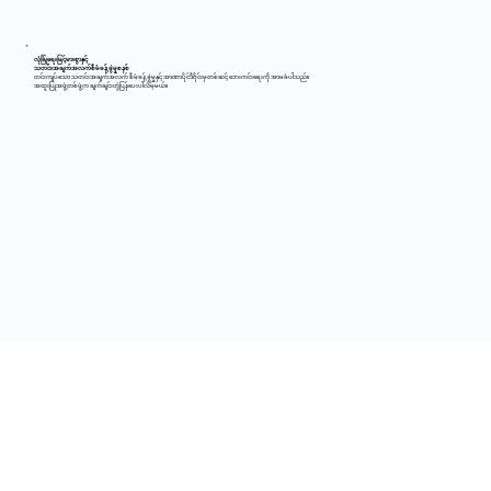
လုံခြုံရေးမြင့်မားစွာနှင့်
သတင်းအချက်အလက်စီမံခန့်ခွဲမှုစနစ်
တင်းကျပ်သော သတင်းအချက်အလက် စီမံခန့်ခွဲမှုနှင့် အာဏာပိုင်ဒီဇိုင်းမှတစ်ဆင့် ဘေးကင်းရေးကို အာမခံပါသည်။
အထူးပြုအဖွဲ့တစ်ဖွဲ့က ချက်ချင်းတုံ့ပြန်ပေးပါလိမ့်မယ်။