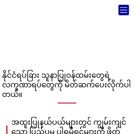
နိုင်ငံရပ်ခြား သူနာပြုဝန်ထမ်းတွေရဲ့
လက္ခဏာရပ်တွေကို မိတ်ဆက်ပေးလိုက်ပါ
တယ်။
အထူးပြုနယ်ပယ်များတွင် ကျွမ်းကျင်
သော ပြည်ပမှ ပါရမီရှင်များကို ဖိတ်