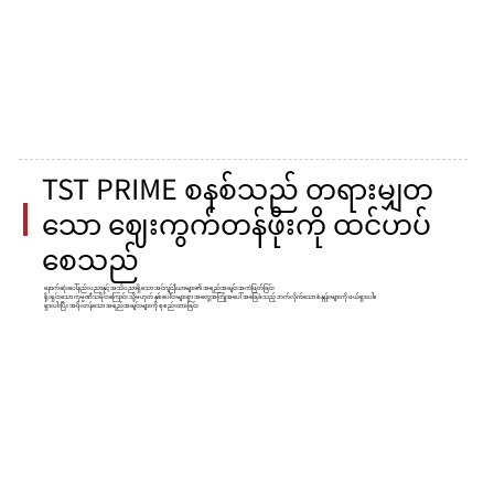
TST PRIME စနစ်သည် တရားမျှတ
သော ဈေးကွက်တန်ဖိုးကို ထင်ဟပ်
စေသည်
နောက်ဆုံးပေါ်နည်းပညာနှင့် အသိပညာရှိသော အင်ဂျင်နီယာများ၏ အရည်အချင်းအကဲဖြတ်ခြင်း
ရိုးရှင်းသော ကုမ္ပဏီသမိုင်းကြောင်း သို့မဟုတ် နှစ်ပေါင်းများစွာ အတွေ့အကြုံအပေါ် အခြေခံသည့် ဘက်လိုက်သော စံနှုန်းများကို ဖယ်ရှားပါ။
ရှားပါးပြီး အဖိုးတန်သော အရည်အချင်းများကို စုစည်းထားခြင်း