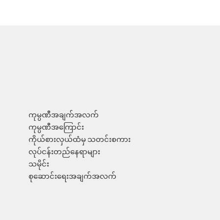
ကုမ္ပဏီအချက်အလက်
ကုမ္ပဏီအကြောင်း
ကိုယ်စားလှယ်ထံမှ သတင်းစကား
လုပ်ငန်းတည်နေရာများ
သမိုင်း
စုဆောင်းရေးအချက်အလက်