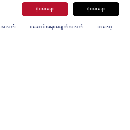
စုံစမ်းရေး
စုံစမ်းရေး
က်အလက်
စုဆောင်းရေးအချက်အလက်
ဘလော့