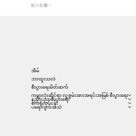
前の記事へ
အိမ်
ဘာထူးသလဲ
စီးပွားရေးမိတ်ဆက်
ကမ္ဘာလုံးဆိုင်ရာ လူ့စွမ်းအားအရင်းအမြစ် စီးပွားရေး
နည်းပညာစီးပွားရေး
စက်ရုံလုပ်ငန်း
ပရောဂျက်အသံ