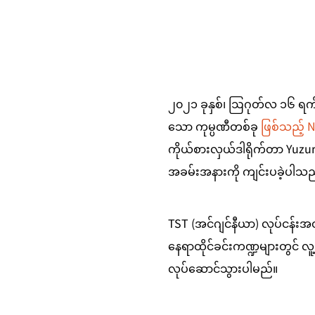
၂၀၂၁ ခုနှစ်၊ ဩဂုတ်လ ၁၆ ရက်နေ့
သော ကုမ္ပဏီတစ်ခု 
ဖြစ်သည့် 
ကိုယ်စားလှယ်ဒါရိုက်တာ Yuzuru 
အခမ်းအနားကို ကျင်းပခဲ့ပါသည
TST (အင်ဂျင်နီယာ) လုပ်ငန်းအတွက
နေရာထိုင်ခင်းကဏ္ဍများတွင် လူ
လုပ်ဆောင်သွားပါမည်။