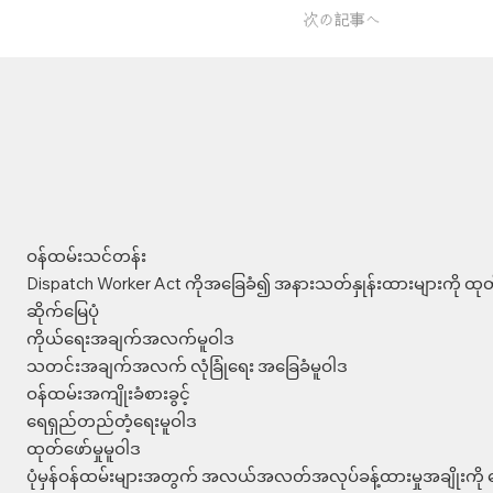
次の記事へ
ဝန်ထမ်းသင်တန်း
Dispatch Worker Act ကိုအခြေခံ၍ အနားသတ်နှုန်းထားများကို ထုတ်
ဆိုက်မြေပုံ
ကိုယ်ရေးအချက်အလက်မူဝါဒ
သတင်းအချက်အလက် လုံခြုံရေး အခြေခံမူဝါဒ
ဝန်ထမ်းအကျိုးခံစားခွင့်
ရေရှည်တည်တံ့ရေးမူဝါဒ
ထုတ်ဖော်မှုမူဝါဒ
ပုံမှန်ဝန်ထမ်းများအတွက် အလယ်အလတ်အလုပ်ခန့်ထားမှုအချိုးကို က