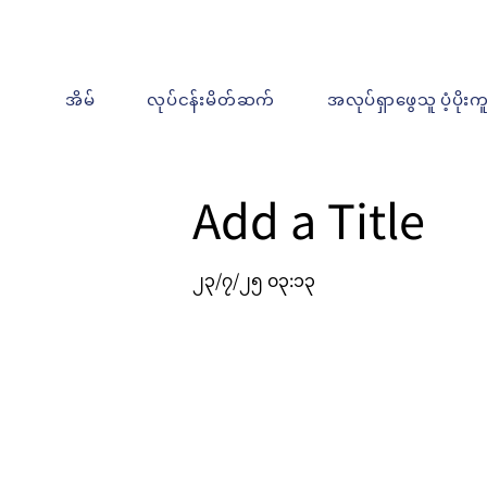
အိမ်
လုပ်ငန်းမိတ်ဆက်
အလုပ်ရှာဖွေသူ ပံ့ပိုးက
Add a Title
၂၃/၇/၂၅ ၀၃:၁၃