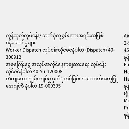
ကုန်ထုတ်လုပ်ငန်း/ ဘက်စုံလူ့စွမ်းအားအရင်းအမြစ်
Aic
ဝန်ဆောင်မှုများ
2-
Worker Dispatch လုပ်ငန်းလိုင်စင်နံပါတ် (Dispatch) 40-
45
300912
ဖု
အခကြေးငွေ အလုပ်အကိုင်နေရာချထားရေး လုပ်ငန်း
Fu
လိုင်စင်နံပါတ် 40-Yu-120008
Ha
တိကျသောကျွမ်းကျင်မှု မှတ်ပုံတင်ခြင်း အထောက်အကူပြု
Ha
အေဂျင်စီ နံပါတ် 19-000395
ဖု
(ရ
Mi
Pr
ဖု