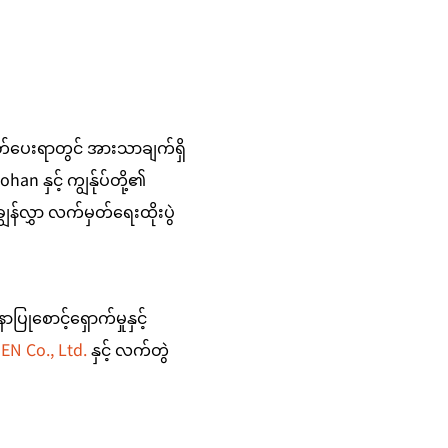
းထုတ်ပေးရာတွင် အားသာချက်ရှိ
an နှင့် ကျွန်ုပ်တို့၏ 
ွန်လွှာ လက်မှတ်ရေးထိုးပွဲ
ုစောင့်ရှောက်မှုနှင့် 
EN Co., Ltd.
 နှင့် လက်တွဲ