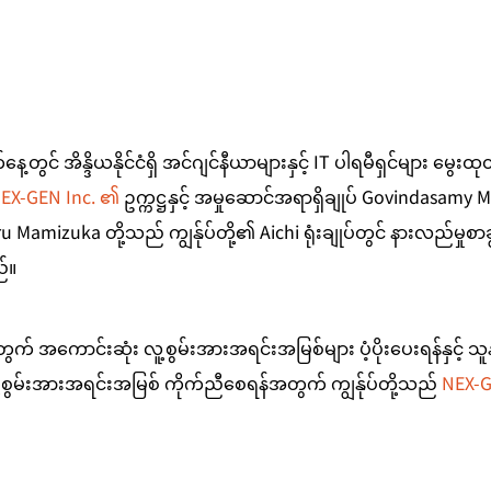
တွင် အိန္ဒိယနိုင်ငံရှိ အင်ဂျင်နီယာများနှင့် IT ပါရမီရှင်များ မွေ
NEX-GEN Inc. ၏
 ဥက္ကဋ္ဌနှင့် အမှုဆောင်အရာရှိချုပ် Govindasamy Moh
Mamizuka တို့သည် ကျွန်ုပ်တို့၏ Aichi ရုံးချုပ်တွင် နားလည်မှုစာချ
်။
် အကောင်းဆုံး လူ့စွမ်းအားအရင်းအမြစ်များ ပံ့ပိုးပေးရန်နှင့် သူနာပြ
့စွမ်းအားအရင်းအမြစ် ကိုက်ညီစေရန်အတွက် ကျွန်ုပ်တို့သည် 
NEX-G