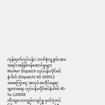
ကုန်ထုတ်လုပ်ငန်း/ ဘက်စုံလူ့စွမ်းအား
အရင်းအမြစ်ဝန်ဆောင်မှုများ
Worker Dispatch လုပ်ငန်းလိုင်စင်
556
နံပါတ် (Dispatch) 40-300912
အခကြေးငွေ အလုပ်အကိုင်နေရာ
ချထားရေး လုပ်ငန်းလိုင်စင်နံပါတ် 40-
Yu-120008
တိကျသောကျွမ်းကျင်မှု မှတ်ပုံတင်