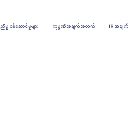
ူညီမှု ဝန်ဆောင်မှုများ
ကုမ္ပဏီအချက်အလက်
IR အချ