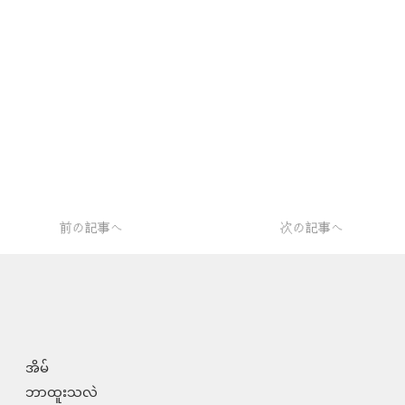
前の記事へ
次の記事へ
အိမ်
ဘာထူးသလဲ