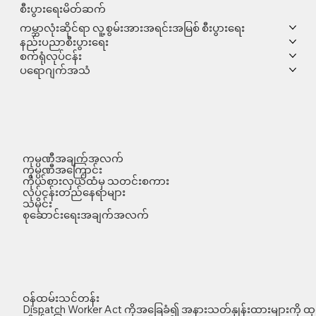
စီးပွားရေးမိတ်ဆက်
ကမ္ဘာလုံးဆိုင်ရာ လူ့စွမ်းအားအရင်းအမြစ် စီးပွားရေး
နည်းပညာစီးပွားရေး
စက်ရုံလုပ်ငန်း
ပရောဂျက်အသံ
ကုမ္ပဏီအချက်အလက်
ကုမ္ပဏီအကြောင်း
ကိုယ်စားလှယ်ထံမှ သတင်းစကား
လုပ်ငန်းတည်နေရာများ
သမိုင်း
စုဆောင်းရေးအချက်အလက်
ဝန်ထမ်းသင်တန်း
Dispatch Worker Act ကိုအခြေခံ၍ အနားသတ်နှုန်းထားများကို ထုတ