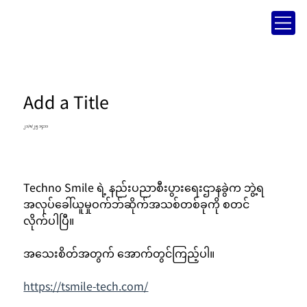
Add a Title
၂၁/၈/၂၅ ၁၄:၁၁
Techno Smile ရဲ့ နည်းပညာစီးပွားရေးဌာနခွဲက ဘွဲ့ရ
အလုပ်ခေါ်ယူမှုဝက်ဘ်ဆိုက်အသစ်တစ်ခုကို စတင်
လိုက်ပါပြီ။
အသေးစိတ်အတွက် အောက်တွင်ကြည့်ပါ။
https://tsmile-tech.com/