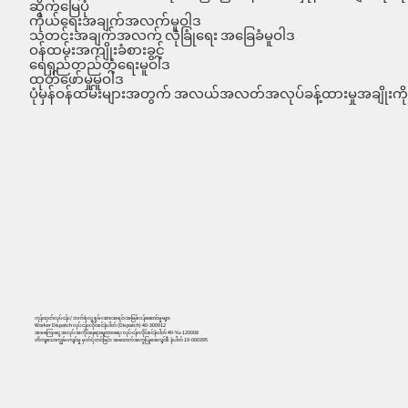
ဆိုက်မြေပုံ
ကိုယ်ရေးအချက်အလက်မူဝါဒ
သတင်းအချက်အလက် လုံခြုံရေး အခြေခံမူဝါဒ
ဝန်ထမ်းအကျိုးခံစားခွင့်
ရေရှည်တည်တံ့ရေးမူဝါဒ
ထုတ်ဖော်မှုမူဝါဒ
ပုံမှန်ဝန်ထမ်းများအတွက် အလယ်အလတ်အလုပ်ခန့်ထားမှုအချိုးကို 
ကုန်ထုတ်လုပ်ငန်း/ ဘက်စုံလူ့စွမ်းအားအရင်းအမြစ်ဝန်ဆောင်မှုများ
Worker Dispatch လုပ်ငန်းလိုင်စင်နံပါတ် (Dispatch) 40-300912
အခကြေးငွေ အလုပ်အကိုင်နေရာချထားရေး လုပ်ငန်းလိုင်စင်နံပါတ် 40-Yu-120008
တိကျသောကျွမ်းကျင်မှု မှတ်ပုံတင်ခြင်း အထောက်အကူပြုအေဂျင်စီ နံပါတ် 19-000395