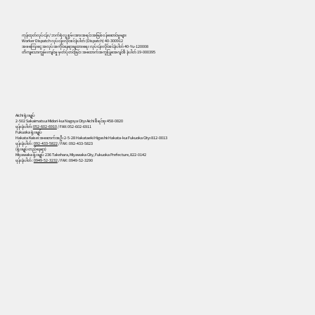
556
ကုန်ထုတ်လုပ်ငန်း/ ဘက်စုံလူ့စွမ်းအားအရင်းအမြစ်ဝန်ဆောင်မှုများ
Worker Dispatch လုပ်ငန်းလိုင်စင်နံပါတ် (Dispatch) 40-300912
အခကြေးငွေ အလုပ်အကိုင်နေရာချထားရေး လုပ်ငန်းလိုင်စင်နံပါတ် 40-Yu-120008
တိကျသောကျွမ်းကျင်မှု မှတ်ပုံတင်ခြင်း အထောက်အကူပြုအေဂျင်စီ နံပါတ် 19-000395
Aichi ရုံးချုပ်
2-502 Sakaimatsu၊ Midori-ku၊ Nagoya City၊ Aichi စီရင်စု၊ 458-0820
ဖုန်းနံပါတ်:
052-602-6910
/ FAX: 052-602-6911
Fukuoka ရုံးချုပ်
Hakata Kaisei အဆောက်အဦ၊ 2-5-28 Hakataeki Higashi၊ Hakata-ku၊ Fukuoka City၊ 812-0013
ဖုန်းနံပါတ် :
092-433-5822
/ FAX : 092-433-5823
(ရုံးချုပ်တည်နေရာ)
Miyawaka ရုံးချုပ် 236 Takehara, Miyawaka City, Fukuoka Prefecture, 822-0142
ဖုန်းနံပါတ် :
0949-52-3232
/ FAX : 0949-52-3290