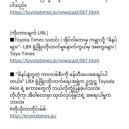
ပါသည်။
https://toyotatimes.jp/newscast/067.html
[ကိုးကားချက် URL]
■Toyota Times သတင်း | အိုင်ဝါတေးမှ ကမ္ဘာသို့ "ဖိနပ်
များ"- LBX ဖွံ့ဖြိုးတိုးတက်မှုနောက်ကွယ်မှ အတွေးများ | 
Toyo Times
https://toyotatimes.jp/newscast/067.html
■ "ဖိနပ်နဲ့တူတဲ့ ကားတစ်စီးကို ဖန်တီးပေးစေချင်ပါ
တယ်။" LBX ဖွံ့ဖြိုးတိုးတက်ရေးအဖွဲ့က ဥက္ကဋ္ဌ Toyoda 
Akio ရဲ့ စကားတွေကို ဘယ်လိုတုံ့ပြန်ခဲ့ပါသလဲ။
တိုဟိုကု၊ အိဝါတေးမှာ ထုတ်လုပ်ခြင်းရဲ့ အရေးပါမှုက 
ဘာလဲ။
#တိုယိုတာတိုင်းမ်စ်
http://toyotatimes.jp/