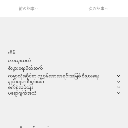
前の記事へ
次の記事へ
အိမ်
ဘာထူးသလဲ
စီးပွားရေးမိတ်ဆက်
ကမ္ဘာလုံးဆိုင်ရာ လူ့စွမ်းအားအရင်းအမြစ် စီးပွားရေး
နည်းပညာစီးပွားရေး
စက်ရုံလုပ်ငန်း
ပရောဂျက်အသံ