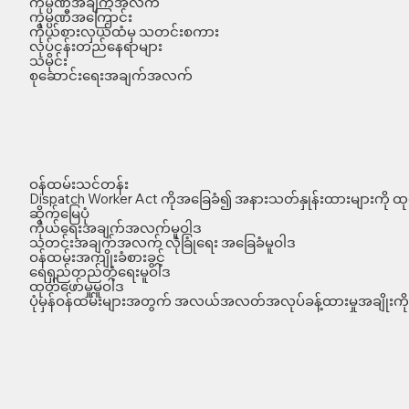
ကုမ္ပဏီအချက်အလက်
ကုမ္ပဏီအကြောင်း
ကိုယ်စားလှယ်ထံမှ သတင်းစကား
လုပ်ငန်းတည်နေရာများ
သမိုင်း
စုဆောင်းရေးအချက်အလက်
ဝန်ထမ်းသင်တန်း
Dispatch Worker Act ကိုအခြေခံ၍ အနားသတ်နှုန်းထားများကို ထုတ
ဆိုက်မြေပုံ
ကိုယ်ရေးအချက်အလက်မူဝါဒ
သတင်းအချက်အလက် လုံခြုံရေး အခြေခံမူဝါဒ
ဝန်ထမ်းအကျိုးခံစားခွင့်
ရေရှည်တည်တံ့ရေးမူဝါဒ
ထုတ်ဖော်မှုမူဝါဒ
ပုံမှန်ဝန်ထမ်းများအတွက် အလယ်အလတ်အလုပ်ခန့်ထားမှုအချိုးကို 