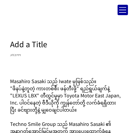
Add a Title
၂၃/၇/၂၅ ၀၃:၁၃
Masahiro Sasaki သည် Iwate မှဖြစ်သည်။
"ဖိနပ်နဲ့တူတဲ့ ကားတစ်စီး ဖန်တီးဖို့" ရည်ရွယ်ချက်နဲ့ 
"LEXUS LBX" တီထွင်မှုမှာ Toyota Motor East Japan, 
Inc. ပါဝင်နေတဲ့ ဗီဒီယိုကို ကျွန်တော်တို့ လက်ခံရရှိထား
ပြီး ခင်ဗျားတို့နဲ့ မျှဝေချင်ပါတယ်။
Techno Smile Group သည် Masahiro Sasaki ၏ 
အနာဂတ်အောင်မြင်မှုအတွက် အားပေးထောက်ခံနေ