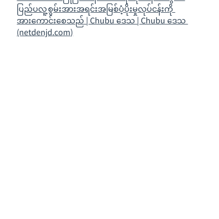
ပြည်ပလူ့စွမ်းအားအရင်းအမြစ်ပံ့ပိုးမှုလုပ်ငန်းကို 
အားကောင်းစေသည် | Chubu ဒေသ | Chubu ဒေသ 
(netdenjd.com)