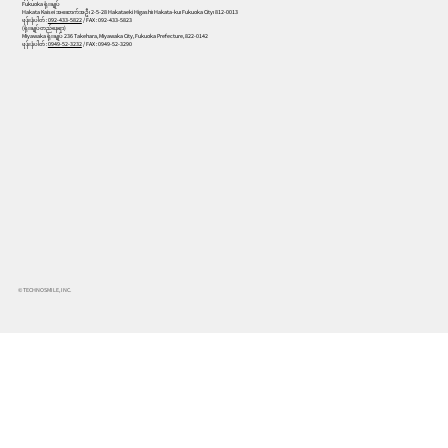
Fukuoka ရုံးချုပ်
Hakata Kaisei အဆောက်အဦ၊ 2-5-28 Hakataeki Higashi၊ Hakata-ku၊ Fukuoka City၊ 812-0013
ဖုန်းနံပါတ် :
092-433-5822
/ FAX : 092-433-5823
(ရုံးချုပ်တည်နေရာ)
Miyawaka ရုံးချုပ် 236 Takehara, Miyawaka City, Fukuoka Prefecture, 822-0142
ဖုန်းနံပါတ် :
0949-52-3232
/ FAX : 0949-52-3290
© TECHNOSMILE, INC.