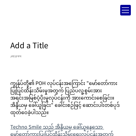
Add a Title
၂၃/၇/၂၅ ၀၃:၁၃
ကျွန်ုပ်တို့၏ POH လုပ်ငန်းအကြောင်း "မော်တော်ကား
ပြုပြင်ထိန်းသိမ်းမှုအတွက် ပြည်ပလူ့စွမ်းအား
အရင်းအမြစ်ပံ့ပိုးမှုလုပ်ငန်းကို အားကောင်းစေခြင်း။ 
အိန္ဒိယမှ ခေါ်ယူခြင်း" ခေါင်းစဉ်ဖြင့် ဆောင်းပါးတစ်ပုဒ် 
ထုတ်ဝေခဲ့ပါသည်။
Techno Smile သည် အိန္ဒိယမှ ခေါ်ယူနေသော 
မော်တော်ကားပြုပြင်ထိန်းသိမ်းရေးလုပ်ငန်းအတွက် 