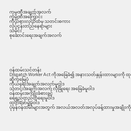
ကုမ္ပဏီအချက်အလက်
ကုမ္ပဏီအကြောင်း
ကိုယ်စားလှယ်ထံမှ သတင်းစကား
လုပ်ငန်းတည်နေရာများ
သမိုင်း
စုဆောင်းရေးအချက်အလက်
ဝန်ထမ်းသင်တန်း
Dispatch Worker Act ကိုအခြေခံ၍ အနားသတ်နှုန်းထားများကို ထုတ
ဆိုက်မြေပုံ
ကိုယ်ရေးအချက်အလက်မူဝါဒ
သတင်းအချက်အလက် လုံခြုံရေး အခြေခံမူဝါဒ
ဝန်ထမ်းအကျိုးခံစားခွင့်
ရေရှည်တည်တံ့ရေးမူဝါဒ
ထုတ်ဖော်မှုမူဝါဒ
ပုံမှန်ဝန်ထမ်းများအတွက် အလယ်အလတ်အလုပ်ခန့်ထားမှုအချိုးကို 