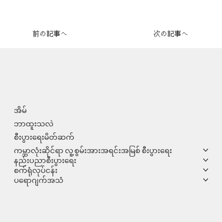
前の記事へ
次の記事へ
အိမ်
ဘာထူးသလဲ
စီးပွားရေးမိတ်ဆက်
ကမ္ဘာလုံးဆိုင်ရာ လူ့စွမ်းအားအရင်းအမြစ် စီးပွားရေး
နည်းပညာစီးပွားရေး
စက်ရုံလုပ်ငန်း
ပရောဂျက်အသံ