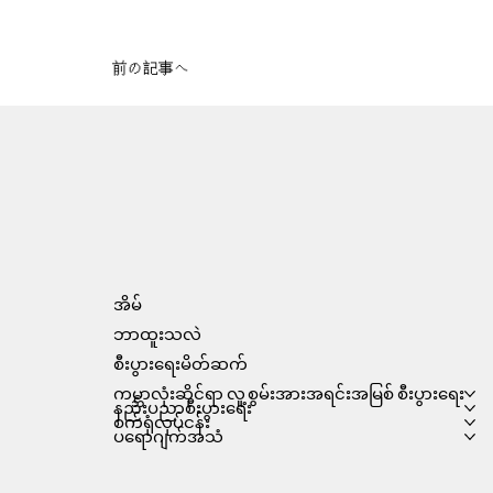
前の記事へ
အိမ်
ဘာထူးသလဲ
စီးပွားရေးမိတ်ဆက်
ကမ္ဘာလုံးဆိုင်ရာ လူ့စွမ်းအားအရင်းအမြစ် စီးပွားရေး
နည်းပညာစီးပွားရေး
စက်ရုံလုပ်ငန်း
ပရောဂျက်အသံ