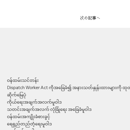
次の記事へ
ဝန်ထမ်းသင်တန်း
Dispatch Worker Act ကိုအခြေခံ၍ အနားသတ်နှုန်းထားများကို ထုတ်
ဆိုက်မြေပုံ
ကိုယ်ရေးအချက်အလက်မူဝါဒ
သတင်းအချက်အလက် လုံခြုံရေး အခြေခံမူဝါဒ
ဝန်ထမ်းအကျိုးခံစားခွင့်
ရေရှည်တည်တံ့ရေးမူဝါဒ