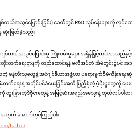
တယ်အသွင်ပြောင်းခြင်း) ခေတ်တွင် R&D လုပ်ငန်းများကို လုပ်ဆောင်
 ဆုံးဖြတ်ခဲ့သည်။
ျစ်တယ်အသွင်ပြောင်းမှု ကြိုးပမ်းမှုများ အရှိန်မြှင့်တင်လာသည်နှ
့ဖြိုးတိုးတက်ရေးဌာနကို တည်ထောင်ရန် မလိုအပ်ဘဲ အိမ်တွင်း၌ပင် အသု
ည့်ဝတဲ့ ဖန်တီးသူတွေနဲ့ အင်ဂျင်နီယာအဖွဲ့ဟာ ပရောဂျက်စီမံကိန်းရေး
့ဖြိုးတိုးတက်ရေးနဲ့ အတိုင်ပင်ခံပေးခြင်းအထိ ပြည့်စုံတဲ့ ပံ့ပိုးမှုတွေကို 
ွေကို ထူးခြားတဲ့ဒီဇိုင်းတွေနဲ့ အမြင့်ဆုံးအရည်အသွေးနဲ့ ထုတ်လုပ်ပါတ
တွက် အောက်တွင်ကြည့်ပါ။
.com/ts-dxd/