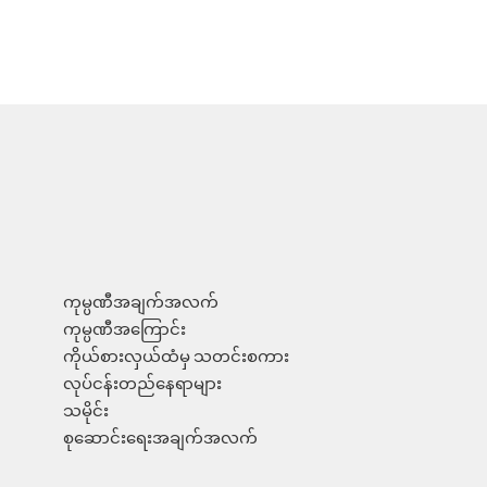
ကုမ္ပဏီအချက်အလက်
ကုမ္ပဏီအကြောင်း
ကိုယ်စားလှယ်ထံမှ သတင်းစကား
လုပ်ငန်းတည်နေရာများ
သမိုင်း
စုဆောင်းရေးအချက်အလက်