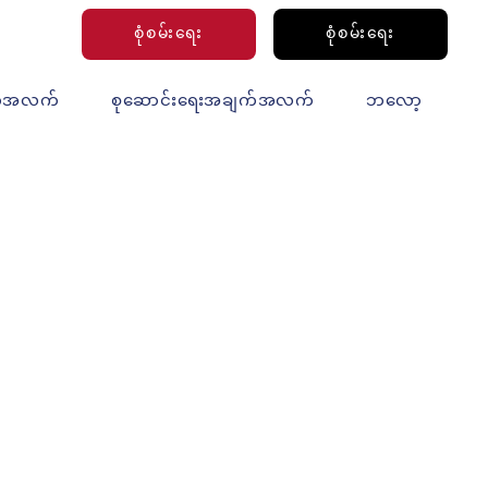
စုံစမ်းရေး
စုံစမ်းရေး
က်အလက်
စုဆောင်းရေးအချက်အလက်
ဘလော့