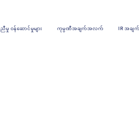
ူညီမှု ဝန်ဆောင်မှုများ
ကုမ္ပဏီအချက်အလက်
IR အချ