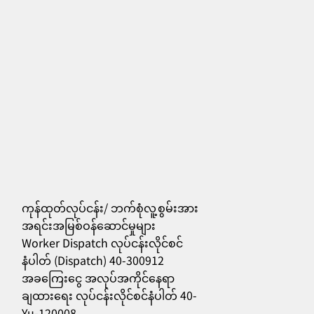
ကုန်ထုတ်လုပ်ငန်း/ ဘက်စုံလူ့စွမ်းအား
အရင်းအမြစ်ဝန်ဆောင်မှုများ
Worker Dispatch လုပ်ငန်းလိုင်စင်
556
နံပါတ် (Dispatch) 40-300912
အခကြေးငွေ အလုပ်အကိုင်နေရာ
ချထားရေး လုပ်ငန်းလိုင်စင်နံပါတ် 40-
Yu-120008