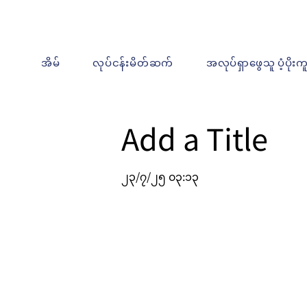
အိမ်
လုပ်ငန်းမိတ်ဆက်
အလုပ်ရှာဖွေသူ ပံ့ပိုးက
Add a Title
၂၃/၇/၂၅ ၀၃:၁၃