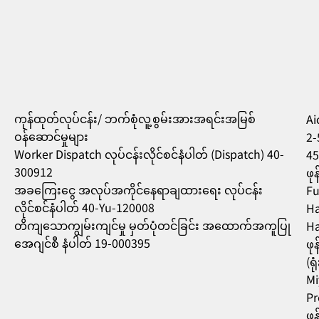
ကုန်ထုတ်လုပ်ငန်း/ ဘက်စုံလူ့စွမ်းအားအရင်းအမြစ်
Aic
ဝန်ဆောင်မှုများ
2-
Worker Dispatch လုပ်ငန်းလိုင်စင်နံပါတ် (Dispatch) 40-
45
300912
ဖု
အခကြေးငွေ အလုပ်အကိုင်နေရာချထားရေး လုပ်ငန်း
Fu
လိုင်စင်နံပါတ် 40-Yu-120008
Ha
တိကျသောကျွမ်းကျင်မှု မှတ်ပုံတင်ခြင်း အထောက်အကူပြု
Ha
အေဂျင်စီ နံပါတ် 19-000395
ဖု
(ရ
Mi
Pr
ဖု