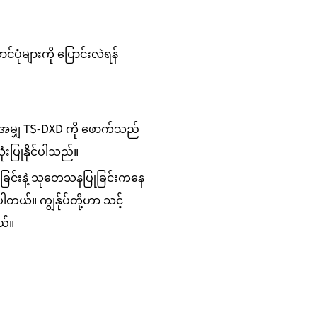
ပုံများကို ပြောင်းလဲရန်
င့်အမျှ TS-DXD ကို ဖောက်သည်
ံးပြုနိုင်ပါသည်။
ဆွဲခြင်းနဲ့ သုတေသနပြုခြင်းကနေ
ပေးပါတယ်။ ကျွန်ုပ်တို့ဟာ သင့်
ယ်။