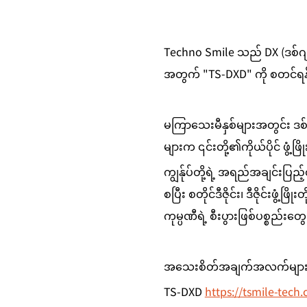
Techno Smile သည် DX (ဒစ်ဂျစ်
အတွက် "TS-DXD" ကို စတင်ရန်
မကြာသေးမီနှစ်များအတွင်း ဒစ်ဂ
များက ၎င်းတို့၏ကိုယ်ပိုင် ဖွံ
ကျွန်ုပ်တို့ရဲ့ အရည်အချင်းပြ
စပြီး စတိုင်ဒီဇိုင်း၊ ဒီဇိုင်းဖွံ
ကုမ္ပဏီရဲ့ စီးပွားဖြစ်ပစ္စည်းတ
အသေးစိတ်အချက်အလက်များအ
TS-DXD 
https://tsmile-tech