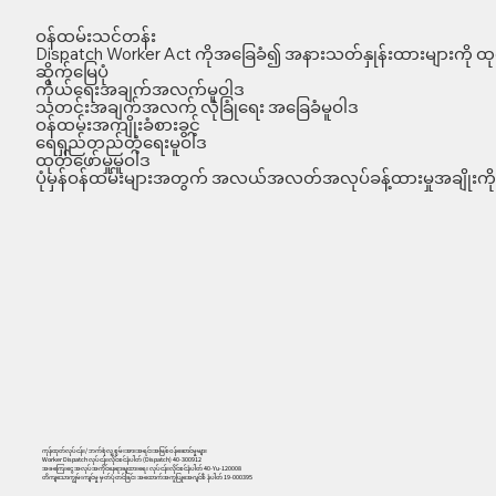
ဝန်ထမ်းသင်တန်း
Dispatch Worker Act ကိုအခြေခံ၍ အနားသတ်နှုန်းထားများကို ထုတ
ဆိုက်မြေပုံ
ကိုယ်ရေးအချက်အလက်မူဝါဒ
သတင်းအချက်အလက် လုံခြုံရေး အခြေခံမူဝါဒ
ဝန်ထမ်းအကျိုးခံစားခွင့်
ရေရှည်တည်တံ့ရေးမူဝါဒ
ထုတ်ဖော်မှုမူဝါဒ
ပုံမှန်ဝန်ထမ်းများအတွက် အလယ်အလတ်အလုပ်ခန့်ထားမှုအချိုးကို 
ကုန်ထုတ်လုပ်ငန်း/ ဘက်စုံလူ့စွမ်းအားအရင်းအမြစ်ဝန်ဆောင်မှုများ
Worker Dispatch လုပ်ငန်းလိုင်စင်နံပါတ် (Dispatch) 40-300912
အခကြေးငွေ အလုပ်အကိုင်နေရာချထားရေး လုပ်ငန်းလိုင်စင်နံပါတ် 40-Yu-120008
တိကျသောကျွမ်းကျင်မှု မှတ်ပုံတင်ခြင်း အထောက်အကူပြုအေဂျင်စီ နံပါတ် 19-000395