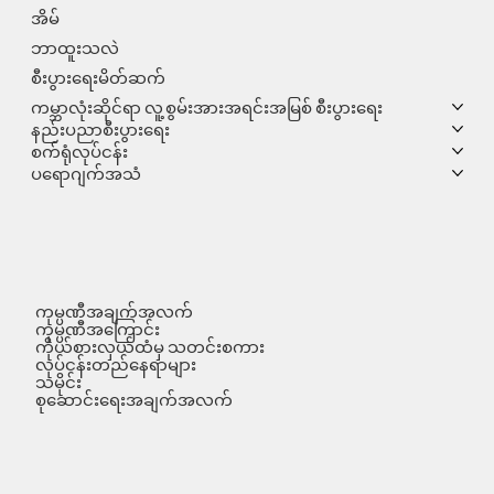
အိမ်
ဘာထူးသလဲ
စီးပွားရေးမိတ်ဆက်
ကမ္ဘာလုံးဆိုင်ရာ လူ့စွမ်းအားအရင်းအမြစ် စီးပွားရေး
နည်းပညာစီးပွားရေး
စက်ရုံလုပ်ငန်း
ပရောဂျက်အသံ
ကုမ္ပဏီအချက်အလက်
ကုမ္ပဏီအကြောင်း
ကိုယ်စားလှယ်ထံမှ သတင်းစကား
လုပ်ငန်းတည်နေရာများ
သမိုင်း
စုဆောင်းရေးအချက်အလက်