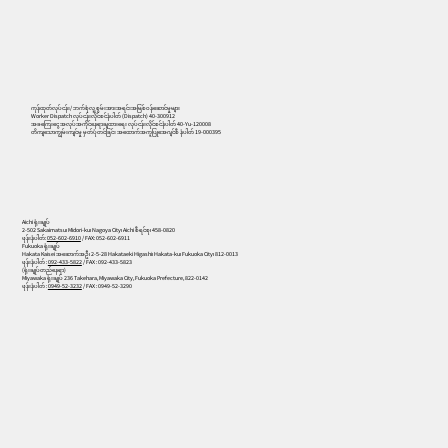
556
ကုန်ထုတ်လုပ်ငန်း/ ဘက်စုံလူ့စွမ်းအားအရင်းအမြစ်ဝန်ဆောင်မှုများ
Worker Dispatch လုပ်ငန်းလိုင်စင်နံပါတ် (Dispatch) 40-300912
အခကြေးငွေ အလုပ်အကိုင်နေရာချထားရေး လုပ်ငန်းလိုင်စင်နံပါတ် 40-Yu-120008
တိကျသောကျွမ်းကျင်မှု မှတ်ပုံတင်ခြင်း အထောက်အကူပြုအေဂျင်စီ နံပါတ် 19-000395
Aichi ရုံးချုပ်
2-502 Sakaimatsu၊ Midori-ku၊ Nagoya City၊ Aichi စီရင်စု၊ 458-0820
ဖုန်းနံပါတ်:
052-602-6910
/ FAX: 052-602-6911
Fukuoka ရုံးချုပ်
Hakata Kaisei အဆောက်အဦ၊ 2-5-28 Hakataeki Higashi၊ Hakata-ku၊ Fukuoka City၊ 812-0013
ဖုန်းနံပါတ် :
092-433-5822
/ FAX : 092-433-5823
(ရုံးချုပ်တည်နေရာ)
Miyawaka ရုံးချုပ် 236 Takehara, Miyawaka City, Fukuoka Prefecture, 822-0142
ဖုန်းနံပါတ် :
0949-52-3232
/ FAX : 0949-52-3290