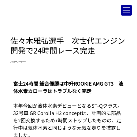
佐々木雅弘選手 次世代エンジン
開発で24時間レース完走
၂၀၂၃ မေ ၂၈ ၀၃:၀၀:၀၀
富士24時間 総合優勝は中升ROOKIE AMG GT3　液
体水素カローラはトラブルなく完走
本年今回が液体水素デビューとなるST-Qクラス。
32号車 GR Corolla H2 conceptは、計画的に部品
を2回交換するため7時間ストップしたものの、走
行中は気体水素と同じような元気な走りを披露し
ました。