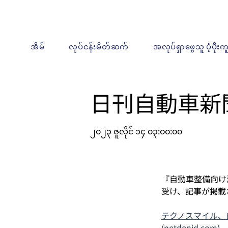
အိမ်
လုပ်ငန်းမိတ်ဆက်
အလုပ်ရှာဖွေသူ ပံ့ပိုးက
日刊自動車新
၂၀၂၃ ဇူလိုင် ၁၄ ၀၃:၀၀:၀၀
『自動車整備向け
受け、記事が掲載
テクノスマイル、
(netdenjd.com)