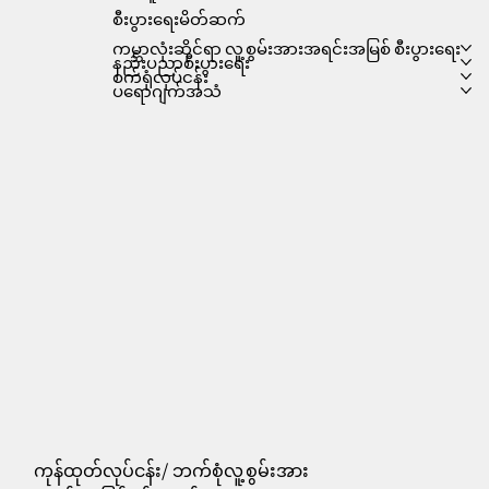
စီးပွားရေးမိတ်ဆက်
ကမ္ဘာလုံးဆိုင်ရာ လူ့စွမ်းအားအရင်းအမြစ် စီးပွားရေး
နည်းပညာစီးပွားရေး
စက်ရုံလုပ်ငန်း
ပရောဂျက်အသံ
ကုန်ထုတ်လုပ်ငန်း/ ဘက်စုံလူ့စွမ်းအား