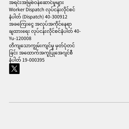
အရင်းအမြစ်ဝန်ဆောင်မှုများ
Worker Dispatch လုပ်ငန်းလိုင်စင်
556
နံပါတ် (Dispatch) 40-300912
အခကြေးငွေ အလုပ်အကိုင်နေရာ
ချထားရေး လုပ်ငန်းလိုင်စင်နံပါတ် 40-
Yu-120008
တိကျသောကျွမ်းကျင်မှု မှတ်ပုံတင်
ခြင်း အထောက်အကူပြုအေဂျင်စီ
နံပါတ် 19-000395