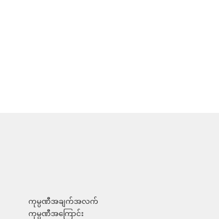
ကုမ္ပဏီအချက်အလက်
ကုမ္ပဏီအကြောင်း