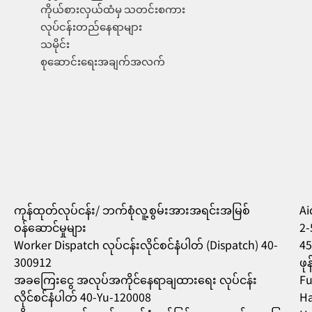
ကိုယ်စားလှယ်ထံမှ သတင်းစကား
လုပ်ငန်းတည်နေရာများ
သမိုင်း
စုဆောင်းရေးအချက်အလက်
ကုန်ထုတ်လုပ်ငန်း/ ဘက်စုံလူ့စွမ်းအားအရင်းအမြစ်
Aic
ဝန်ဆောင်မှုများ
2-
Worker Dispatch လုပ်ငန်းလိုင်စင်နံပါတ် (Dispatch) 40-
45
300912
ဖု
အခကြေးငွေ အလုပ်အကိုင်နေရာချထားရေး လုပ်ငန်း
Fu
လိုင်စင်နံပါတ် 40-Yu-120008
Ha