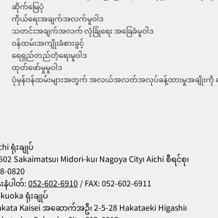
ဆိုက်မြေပုံ
ကိုယ်ရေးအချက်အလက်မူဝါဒ
သတင်းအချက်အလက် လုံခြုံရေး အခြေခံမူဝါဒ
ဝန်ထမ်းအကျိုးခံစားခွင့်
ရေရှည်တည်တံ့ရေးမူဝါဒ
ထုတ်ဖော်မှုမူဝါဒ
ပုံမှန်ဝန်ထမ်းများအတွက် အလယ်အလတ်အလုပ်ခန့်ထားမှုအချိုးကို က
hi ရုံးချုပ်
502 Sakaimatsu၊ Midori-ku၊ Nagoya City၊ Aichi စီရင်စု၊
8-0820
န်းနံပါတ်:
052-602-6910
/ FAX: 052-602-6911
kuoka ရုံးချုပ်
kata Kaisei အဆောက်အဦ၊ 2-5-28 Hakataeki Higashi၊