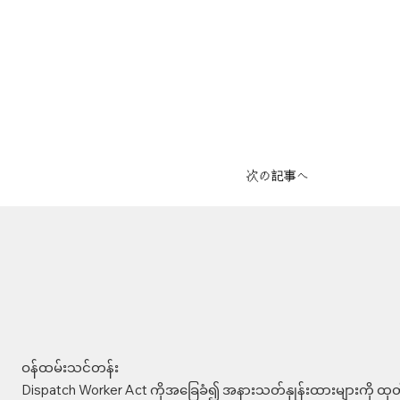
次の記事へ
ဝန်ထမ်းသင်တန်း
Dispatch Worker Act ကိုအခြေခံ၍ အနားသတ်နှုန်းထားများကို ထုတ်