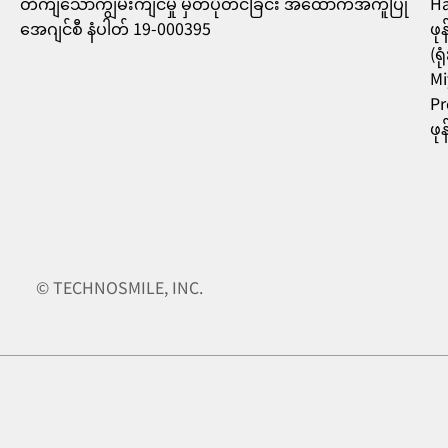
တိကျသောကျွမ်းကျင်မှု မှတ်ပုံတင်ခြင်း အထောက်အကူပြု
Ha
အေဂျင်စီ နံပါတ် 19-000395
ဖု
(ရ
Mi
Pr
ဖု
© TECHNOSMILE, INC.