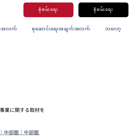
စုံစမ်းရေး
စုံစမ်းရေး
က်အလက်
စုဆောင်းရေးအချက်အလက်
ဘလော့
H事業に関する取材を
｜中部圏｜中部圏 