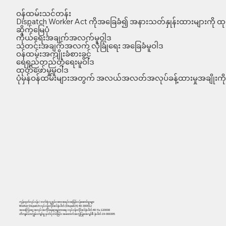
ဝန်ထမ်းသင်တန်း
Dispatch Worker Act ကိုအခြေခံ၍ အနားသတ်နှုန်းထားများကို ထုတ
ဆိုက်မြေပုံ
ကိုယ်ရေးအချက်အလက်မူဝါဒ
သတင်းအချက်အလက် လုံခြုံရေး အခြေခံမူဝါဒ
ဝန်ထမ်းအကျိုးခံစားခွင့်
ရေရှည်တည်တံ့ရေးမူဝါဒ
ထုတ်ဖော်မှုမူဝါဒ
ပုံမှန်ဝန်ထမ်းများအတွက် အလယ်အလတ်အလုပ်ခန့်ထားမှုအချိုးကို 
ကုန်ထုတ်လုပ်ငန်း/ ဘက်စုံလူ့စွမ်းအားအရင်းအမြစ်ဝန်ဆောင်မှုများ
Worker Dispatch လုပ်ငန်းလိုင်စင်နံပါတ် (Dispatch) 40-300912
အခကြေးငွေ အလုပ်အကိုင်နေရာချထားရေး လုပ်ငန်းလိုင်စင်နံပါတ် 40-Yu-120008
တိကျသောကျွမ်းကျင်မှု မှတ်ပုံတင်ခြင်း အထောက်အကူပြုအေဂျင်စီ နံပါတ် 19-000395