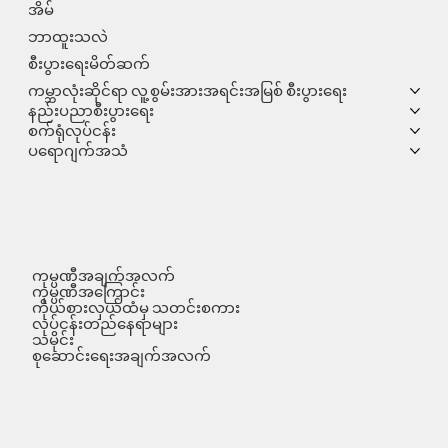
အိမ်
ဘာထူးသလဲ
စီးပွားရေးမိတ်ဆက်
ကမ္ဘာလုံးဆိုင်ရာ လူ့စွမ်းအားအရင်းအမြစ် စီးပွားရေး
နည်းပညာစီးပွားရေး
စက်ရုံလုပ်ငန်း
ပရောဂျက်အသံ
ကုမ္ပဏီအချက်အလက်
ကုမ္ပဏီအကြောင်း
ကိုယ်စားလှယ်ထံမှ သတင်းစကား
လုပ်ငန်းတည်နေရာများ
သမိုင်း
စုဆောင်းရေးအချက်အလက်