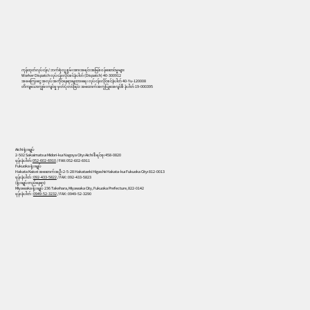
556
ကုန်ထုတ်လုပ်ငန်း/ ဘက်စုံလူ့စွမ်းအားအရင်းအမြစ်ဝန်ဆောင်မှုများ
Worker Dispatch လုပ်ငန်းလိုင်စင်နံပါတ် (Dispatch) 40-300912
အခကြေးငွေ အလုပ်အကိုင်နေရာချထားရေး လုပ်ငန်းလိုင်စင်နံပါတ် 40-Yu-120008
တိကျသောကျွမ်းကျင်မှု မှတ်ပုံတင်ခြင်း အထောက်အကူပြုအေဂျင်စီ နံပါတ် 19-000395
Aichi ရုံးချုပ်
2-502 Sakaimatsu၊ Midori-ku၊ Nagoya City၊ Aichi စီရင်စု၊ 458-0820
ဖုန်းနံပါတ်:
052-602-6910
/ FAX: 052-602-6911
Fukuoka ရုံးချုပ်
Hakata Kaisei အဆောက်အဦ၊ 2-5-28 Hakataeki Higashi၊ Hakata-ku၊ Fukuoka City၊ 812-0013
ဖုန်းနံပါတ် :
092-433-5822
/ FAX : 092-433-5823
(ရုံးချုပ်တည်နေရာ)
Miyawaka ရုံးချုပ် 236 Takehara, Miyawaka City, Fukuoka Prefecture, 822-0142
ဖုန်းနံပါတ် :
0949-52-3232
/ FAX : 0949-52-3290