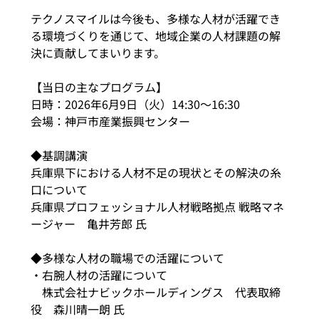
テクノスマイルは今後も、多様な人材が活躍でき
る環境づくりを通じて、地域企業の人材課題の解
決に貢献してまいります。
【当日の主なプログラム】
日時：2026年6月9日（火）14:30～16:30
会場：神戸市産業振興センター
◆基調講演
兵庫県下における人材不足の現状とその解決の糸
口について
兵庫県プロフェッショナル人材戦略拠点 戦略マネ
ージャー　亀井芳郎 氏
◆多様な人材の職場での活躍について
・右腕人材の活躍について
　株式会社ナビックホールディングス　代表取締
役　森川晴一朗 氏