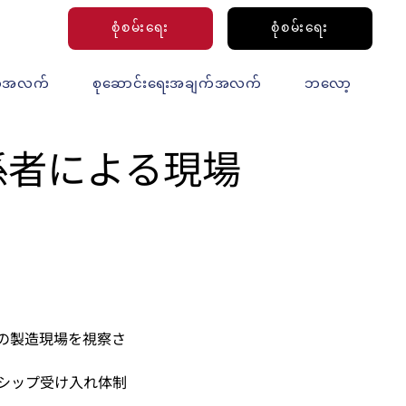
စုံစမ်းရေး
စုံစမ်းရေး
က်အလက်
စုဆောင်းရေးအချက်အလက်
ဘလော့
係者による現場
の製造現場を視察さ
シップ受け入れ体制