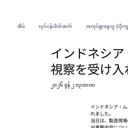
အိမ်
လုပ်ငန်းမိတ်ဆက်
အလုပ်ရှာဖွေသူ ပံ့ပိုးက
インドネシア
視察を受け入
၂၀၂၆ ဇွန် ၂ ၀၃:၀၀:၀၀
インドネシア・ム
れました。
当日は、製造現場
や業務内容につい