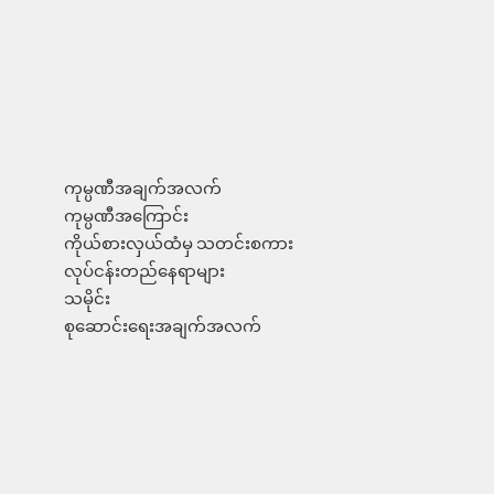
ကုမ္ပဏီအချက်အလက်
ကုမ္ပဏီအကြောင်း
ကိုယ်စားလှယ်ထံမှ သတင်းစကား
လုပ်ငန်းတည်နေရာများ
သမိုင်း
စုဆောင်းရေးအချက်အလက်