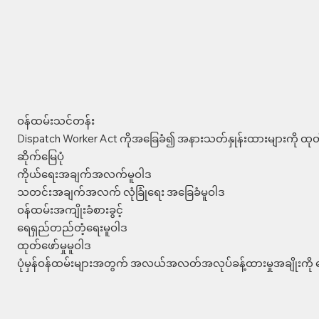
ဝန်ထမ်းသင်တန်း
Dispatch Worker Act ကိုအခြေခံ၍ အနားသတ်နှုန်းထားများကို ထုတ်
ဆိုက်မြေပုံ
ကိုယ်ရေးအချက်အလက်မူဝါဒ
သတင်းအချက်အလက် လုံခြုံရေး အခြေခံမူဝါဒ
ဝန်ထမ်းအကျိုးခံစားခွင့်
ရေရှည်တည်တံ့ရေးမူဝါဒ
ထုတ်ဖော်မှုမူဝါဒ
ပုံမှန်ဝန်ထမ်းများအတွက် အလယ်အလတ်အလုပ်ခန့်ထားမှုအချိုးကို က