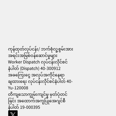
ကုန်ထုတ်လုပ်ငန်း/ ဘက်စုံလူ့စွမ်းအား
အရင်းအမြစ်ဝန်ဆောင်မှုများ
Worker Dispatch လုပ်ငန်းလိုင်စင်
556
နံပါတ် (Dispatch) 40-300912
အခကြေးငွေ အလုပ်အကိုင်နေရာ
ချထားရေး လုပ်ငန်းလိုင်စင်နံပါတ် 40-
Yu-120008
တိကျသောကျွမ်းကျင်မှု မှတ်ပုံတင်
ခြင်း အထောက်အကူပြုအေဂျင်စီ
နံပါတ် 19-000395