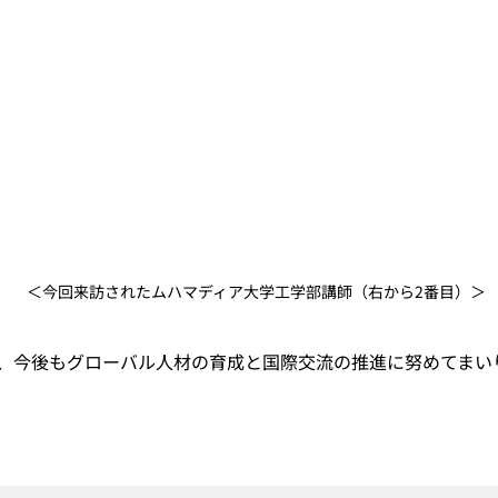
＜
今回来訪されたムハマディア大学工学部講師（右から2番目）
＞
、今後もグローバル人材の育成と国際交流の推進に努めてまい