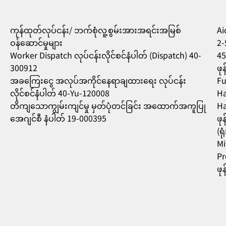
ကုန်ထုတ်လုပ်ငန်း/ ဘက်စုံလူ့စွမ်းအားအရင်းအမြစ်
Aic
ဝန်ဆောင်မှုများ
2-
Worker Dispatch လုပ်ငန်းလိုင်စင်နံပါတ် (Dispatch) 40-
45
300912
ဖု
အခကြေးငွေ အလုပ်အကိုင်နေရာချထားရေး လုပ်ငန်း
Fu
လိုင်စင်နံပါတ် 40-Yu-120008
Ha
တိကျသောကျွမ်းကျင်မှု မှတ်ပုံတင်ခြင်း အထောက်အကူပြု
Ha
အေဂျင်စီ နံပါတ် 19-000395
ဖု
(ရ
Mi
Pr
ဖု