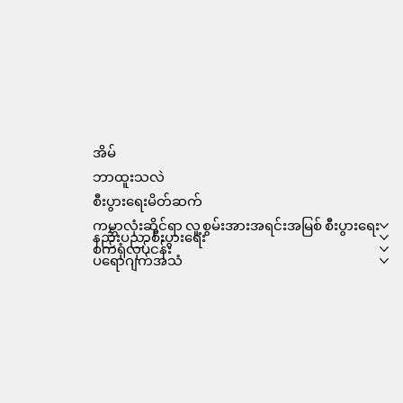
အိမ်
ဘာထူးသလဲ
စီးပွားရေးမိတ်ဆက်
ကမ္ဘာလုံးဆိုင်ရာ လူ့စွမ်းအားအရင်းအမြစ် စီးပွားရေး
နည်းပညာစီးပွားရေး
စက်ရုံလုပ်ငန်း
ပရောဂျက်အသံ