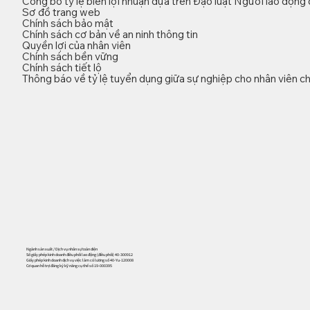
Công bố tỷ lệ biên lợi nhuận dựa trên Đạo luật Người lao động
Sơ đồ trang web
Chính sách bảo mật
Chính sách cơ bản về an ninh thông tin
Quyền lợi của nhân viên
Chính sách bền vững
Chính sách tiết lộ
Thông báo về tỷ lệ tuyển dụng giữa sự nghiệp cho nhân viên ch
Ngành sản xuất / Dịch vụ nhân sự toàn diện
Số giấy phép kinh doanh điều phối lao động (điều phối) 40-300912
Giấy phép kinh doanh dịch vụ việc làm có lương số 40-Yu-120008
Cơ quan hỗ trợ đăng ký kỹ năng cụ thể số 19-000395