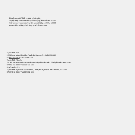
556
Ngành sản xuất / Dịch vụ nhân sự toàn diện
Số giấy phép kinh doanh điều phối lao động (điều phối) 40-300912
Giấy phép kinh doanh dịch vụ việc làm có lương số 40-Yu-120008
Cơ quan hỗ trợ đăng ký kỹ năng cụ thể số 19-000395
Trụ sở chính Aichi
2-502 Sakaimatsu, Midori-ku, Thành phố Nagoya, Tỉnh Aichi, 458-0820
ĐT:
052-602-6910
/ FAX: 052-602-6911
Trụ sở chính Fukuoka
Tòa nhà Hakata Kaisei, 2-5-28 Hakataeki Higashi, Hakata-ku, Thành phố Fukuoka, 812-0013
ĐT:
092-433-5822
/ FAX: 092-433-5823
(Vị trí trụ sở chính)
Trụ sở chính Miyawaka 236 Takehara, Thành phố Miyawaka, Tỉnh Fukuoka, 822-0142
ĐT:
0949-52-3232
/ FAX: 0949-52-3290