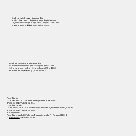
Ngành sản xuất / Dịch vụ nhân sự toàn diện
Số giấy phép kinh doanh điều phối lao động (điều phối) 40-300912
Giấy phép kinh doanh dịch vụ việc làm có lương số 40-Yu-120008
Cơ quan hỗ trợ đăng ký kỹ năng cụ thể số 19-000395
556
Ngành sản xuất / Dịch vụ nhân sự toàn diện
Số giấy phép kinh doanh điều phối lao động (điều phối) 40-300912
Giấy phép kinh doanh dịch vụ việc làm có lương số 40-Yu-120008
Cơ quan hỗ trợ đăng ký kỹ năng cụ thể số 19-000395
Trụ sở chính Aichi
2-502 Sakaimatsu, Midori-ku, Thành phố Nagoya, Tỉnh Aichi, 458-0820
ĐT:
052-602-6910
/ FAX: 052-602-6911
Trụ sở chính Fukuoka
Tòa nhà Hakata Kaisei, 2-5-28 Hakataeki Higashi, Hakata-ku, Thành phố Fukuoka, 812-0013
ĐT:
092-433-5822
/ FAX: 092-433-5823
(Vị trí trụ sở chính)
Trụ sở chính Miyawaka 236 Takehara, Thành phố Miyawaka, Tỉnh Fukuoka, 822-0142
ĐT:
0949-52-3232
/ FAX: 0949-52-3290