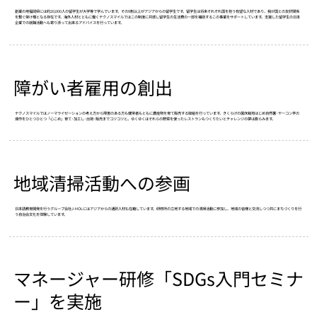
創業の地福岡県には約20,000人の留学生が大学等で学んでいます。その9割以上がアジアからの留学生です。留学生は将来それぞれ国を担う有望な人材であり、我が国との友好関係
を繋ぐ架け橋となる存在です。海外人材とともに働くテクノスマイルではこの制度に共感し留学生の生活費の一部を補助するこの事業をサポートしています。支援した留学生の日本
企業での就職活動へも寄り添って出来るアドバイスを行っています。​​
障がい者雇用の創出
テクノスマイルではノーマライゼーションの考え方から障害のある方も健常者もともに農産物を育て販売する取組を行っています。きくらげの菌床栽培はじめ自然薯･ヤーコン芋の
畑作をひとつひとつ「心こめ」育て･加工し･出荷･販売までコツコツと。ゆくゆくはそれらの野菜を使ったレストランもつくりたいとチャレンジの夢は膨らみます。
地域清掃活動への参画
日本語教育開発を行うグループ会社J-HOLにはアジアからの通訳人材も在籍しています。研修所の立地する地域での清掃活動に参加し、地域の皆様と交流しつつ共にまちづくりを行
う自治会文化を体験しています。
マネージャー研修「SDGs入門セミナ
ー」を実施