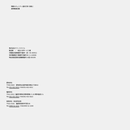
情報セキュリティ基本方針-別紙に
​適用範囲記載
556
株式会社テクノスマイル
製造業 ／ 総合人材サービス業
労働者派遣事業許可番号（派）40-300912
有料職業紹介事業許可番号 40-ユ-120008
特定技能登録支援機関番号 19登-000395
愛知本社
〒458-0820 愛知県名古屋市緑区境松2丁目502
TEL:
052-602-6910
/ FAX:052-602-6911
福岡本社
〒812-0013 福岡市博多区博多駅東2-5-28 博多偕成ビル
TEL:
092-433-5822
/ FAX:092-433-5823
宮若本社（本店所在地）
〒822-0142 福岡県宮若市竹原236
TEL:
0949-52-3232
/ FAX:0949-52-3290