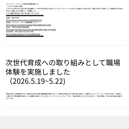
コミュニティ・スクールと地域学校協働活動とは？
『これからの学校と地域』
これからの日本を支える青少年の社会教育として多文化共生社会で日本人としてのアイデンティティを学ぶには海外から日本の文化・働き方を学びに研修している若者同士の交流を
お互いに尊重し合える関係づくりを構築したい、、、
小さな活動が実を結ぶと想い取り組んでまいります
■■■■■■■■■■■■■■■■■■■■■■■■■■
安城市 東山中学校
https://swa.anjo.ed.jp/anjo28?tm=20250803151149
安城市 ミュニティ・スクール推進事業について
https://www.city.anjo.aichi.jp/manabu/gakko/chiikirenkei-cs.html
愛知県 地域学校協働本部推進事業
https://www.pref.aichi.jp/site/social-education/chiiki-gakko-gaiyou.html
文部科学省 学校と地域で作る学びの未来
https://manabi-mirai.mext.go.jp/user/dantai.html
■■■■■■■■■■■■■■■■■■■■■■■■■■
次世代育成への取り組みとして職場
体験を実施しました
（2026.5.19~5.22)
株式会社POH 安城研修所では、地域の中学生を対象に職場体験を実施しました。研修所の役割や日々の取り組みを紹介し、職場でのコミュニケーションや協力の大切さ、多様な人
と関わる中で相互理解を深めることの重要性に触れていただきました。テクノスマイルグループでは、今後も地域とのつながりを大切にし、次世代育成につながる取り組みを進めて
まいります。