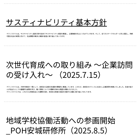
サスティナビリティ基本方針
テクノスマイルは、サステナビリティ基本方針を定めてサステナビリティ経営を推進し、企業価値の向上につなげていきます。そして、全てのステークホルダーと共に成長し、持続
可能な社会の実現に向けて、社会課題の解決と価値の創造に取り組んでまいります。
​次世代育成への取り組み ～企業訪問
の受け入れ～ （2025.7.15）
テクノスマイルは、次世代育成の一環として、高校生の企業交流活動を積極的に推進しています。このたび、高校生をオフィスにお迎えし企業訪問を実施いたしました。生徒の皆さ
んが社会人としての基礎的な姿勢を学び、働く現場についての理解を深める貴重な体験となりました。
テクノスマイルでは、これからも地域社会との連携を深め、未来ある若者の成長を支援する活動に取り組んでまいります。
地域学校協働活動への参画開始
_POH安城研修所（2025.8.5）