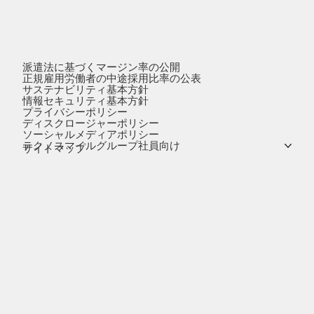
派遣法に基づくマージン率の公開
正規雇用労働者の中途採用比率の公表
サステナビリティ基本方針
情報セキュリティ基本方針
プライバシーポリシー
ディスクロージャーポリシー
ソーシャルメディアポリシー
テクノスマイルグループ社員向け
サイトマップ