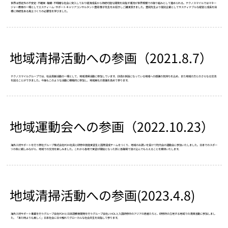
世界は想定外の不安定･不確実･複雑･不明確な社会に突入しており経済成長から持続可能な開発を目指す潮流が世界規模での取り組みとして進められる。テクノスマイルではマネー
ジャー教育の一環としてエスティーム･サポート キャリアコンサルタント豊岡 敬子先生をお招きしご講演頂きました。豊岡先生より個別企業としてサスティナブルな経営と成長を目
標に持続性ある風土づくりの必要性を学びました。
地域清掃活動への参画（2021.8.7）
テクノスマイルグループでは、社会貢献活動の一環として、地域清掃活動に参加しています。日頃お世話になっている地域への感謝の気持ちを込め、また地域の方とのさらなる交流
を図ることができました。今後もこのような活動に積極的に参加し、地域美化の意識を高めて参ります。
地域運動会への参画（2022.10.23）
海外人材サポートを行う弊社グループ株式会社POH社員と研修中技能実習生と国際混成チームをつくり、地域のお誘いを受けて町内会の運動会に参加いたしました。日本でのスポー
ツの秋に親しみながら、地域での交流を楽しみました。これから各地で実習が開始となった折に各職場で溶け込んでもらえることを期待いたします。
地域清掃活動への参画(2023.4.8)
海外人材サポート事業を行うグループ会社POHと日本語教育開発を行うグループ会社J-HOLと入国研修中のアジアの若者たちと、研修所の立地する地域での清掃活動に参加しまし
た。「来た時よりも美しく」日本社会に日々触れてグローカルな社会共生を目指して参ります。