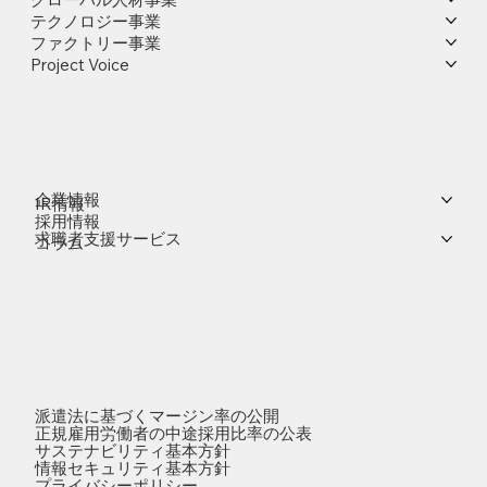
テクノロジー事業
ファクトリー事業
Project Voice
企業情報
IR情報
採用情報
求職者支援サービス
コラム
派遣法に基づくマージン率の公開
正規雇用労働者の中途採用比率の公表
サステナビリティ基本方針
情報セキュリティ基本方針
プライバシーポリシー