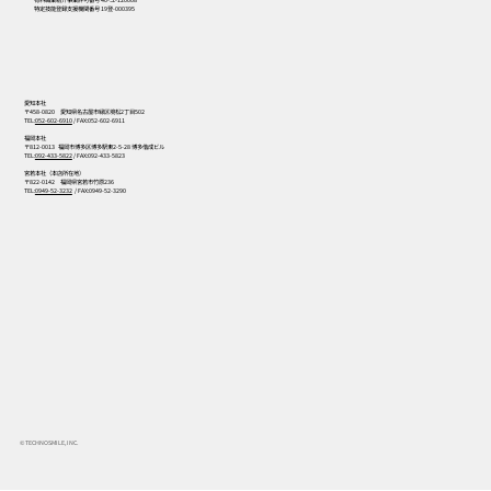
特定技能登録支援機関番号 19登-000395
愛知本社
〒458-0820 愛知県名古屋市緑区境松2丁目502
TEL:
052-602-6910
/ FAX:052-602-6911
福岡本社
〒812-0013 福岡市博多区博多駅東2-5-28 博多偕成ビル
TEL:
092-433-5822
/ FAX:092-433-5823
宮若本社（本店所在地）
〒822-0142 福岡県宮若市竹原236
TEL:
0949-52-3232
/ FAX:0949-52-3290
© TECHNOSMILE, INC.