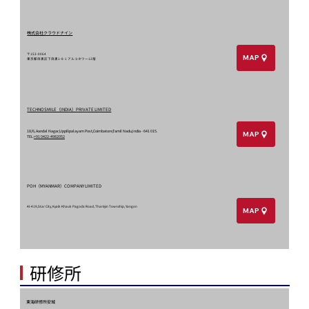
株式会社クラウドナイン
〒153-0064
MAP
東京都目黒区下目黒1-8-1 アルコタワー12階
TECHNOSMILE（INDIA）PRIVATE LIMITED
18/6, Aandal Nagar,Uppilipalayam Post,Coimbatore,Tamil Nadu,India - 641 015.
MAP
TEL:
+91 0422-4982052
POH（MYANMAR）COMPANY LIMITED
Al-419,Star City, Kyaik Khauk Pagoda Road, Thanlyin Township, Yangon
MAP
​研修所
東海研修所安城