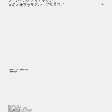
ソーシャルメディアポリシー
テクノスマイルグループ社員向け
サイトマップ
情報セキュリティ基本方針-別紙に
​適用範囲記載
556
株式会社テクノスマイル
製造業 ／ 総合人材サービス業
労働者派遣事業許可番号（派）40-300912
有料職業紹介事業許可番号 40-ユ-120008