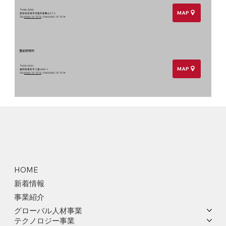
〒446-0006
MAP
愛知県安城市浜屋町屋敷山17-2
TEL:
0566-70-7573
/ FAX:0566-70-7574
豊前研修所
〒828-0021
MAP
福岡県豊前市八屋1665-1
TEL:
0566-70-7573
/ FAX:0566-70-7574
HOME
新着情報
事業紹介
グローバル人材事業
テクノロジー事業