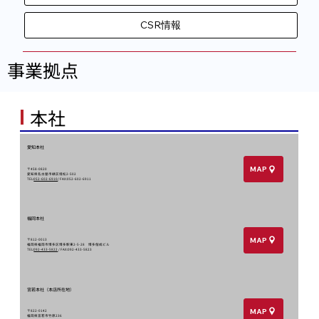
CSR情報
​事業拠点
​本社
愛知本社
MAP
〒458-0820
愛知県名古屋市緑区境松2-502
TEL:
052-602-6910
/ FAX:052-602-6911
福岡本社
MAP
〒812-0013
福岡県福岡市博多区博多駅東2-5-28 博多偕成ビル
TEL:
092-433-5822
/ FAX:092-433-5823
宮若本社（本店所在地）
MAP
〒822-0142
福岡県宮若市竹原236