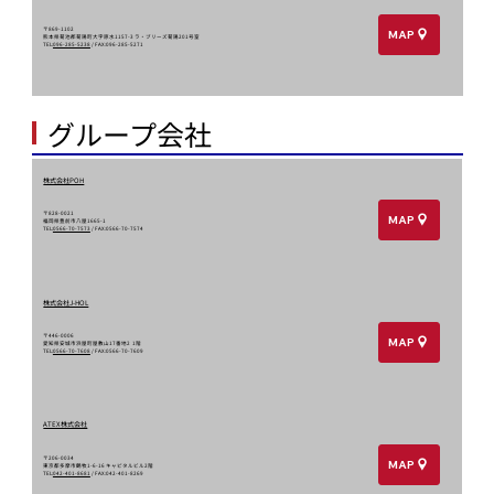
〒869-1102
MAP
熊本県菊池郡菊陽町大字原水1157-3 ラ・ブリーズ菊陽201号室
TEL:
096-285-5238
/ FAX:096-285-5271
グループ会社
株式会社POH
〒828-0021
MAP
福岡県豊前市八屋1665-1
TEL:
0566-70-7573
/ FAX:0566-70-7574
株式会社J-HOL
〒446-0006
MAP
愛知県安城市浜屋町屋敷山17番地2 1階
TEL:
0566-70-7608
/ FAX:0566-70-7609
ATEX株式会社
〒206-0034
MAP
東京都多摩市鶴牧1-6-16 キャピタルビル2階
TEL:
042-401-8681
/ FAX:042-401-8269