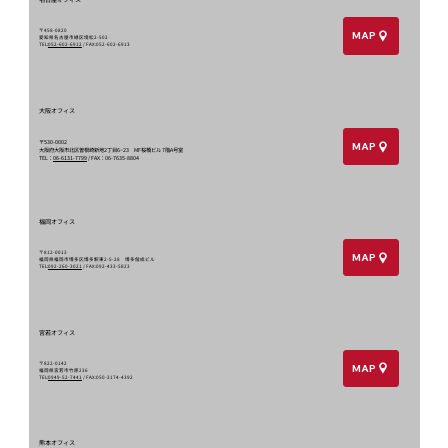
〒458-0820
MAP
愛知県名古屋市緑区境松2-502
TEL:
052-602-6912
/ FAX:052-602-6913
大阪オフィス
〒530-0002​
MAP
大阪府大阪市北区曽根崎新地2丁目6−23 MF桜橋ビル 7階A号室
TEL：
06-6131-7799
/ FAX：06-7635-8804
福岡オフィス
〒812-0013
MAP
福岡県福岡市博多区博多駅東2-5-28 博多偕成ビル
TEL:
092-260-3021
/ FAX:092-433-5823
宮若オフィス
〒822-0142
MAP
福岡県宮若市竹原236
TEL:
0949-52-7441
/ FAX:050-3174-4392
熊本オフィス