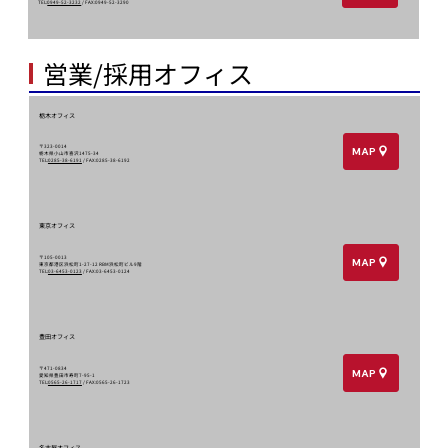
TEL:
0949-52-3232
/ FAX:0949-52-3290
​営業/採用オフィス
栃木オフィス
〒323-0014
MAP
栃木県小山市喜沢1475-34
TEL:
0285-38-6191
/ FAX:0285-38-6192
東京オフィス
〒105-0013
MAP
東京都港区浜松町1-27-12 RBM浜松町ビル9階
TEL:
03-6453-0123
/ FAX:03-6453-0124
豊田オフィス
〒471-0834
MAP
愛知県豊田市寿町7-95-1
TEL:
0565-26-1717
/ FAX:0565-26-1723
名古屋オフィス