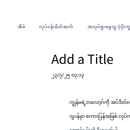
အိမ်
လုပ်ငန်းမိတ်ဆက်
အလုပ်ရှာဖွေသူ ပံ့ပိုးက
Add a Title
၂၃/၇/၂၅ ၀၃:၁၃
ကျွန်မရဲ့ဘလော့ဂ်ကို အပ်ဒိတ
ဂျပန်မှာ စကားပြန်အဖြစ် လုပ်က
ဆောင်းပါးကို ဒီမှာဖတ်ပါ