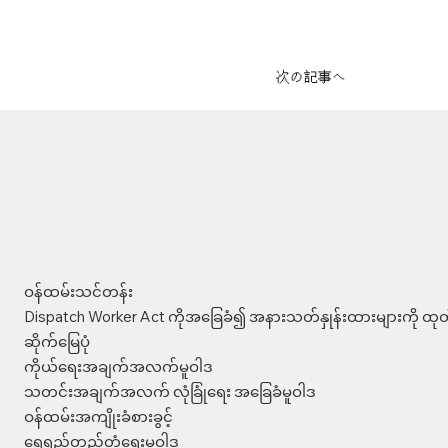
次の記事へ
ဝန်ထမ်းသင်တန်း
Dispatch Worker Act ကိုအခြေခံ၍ အနားသတ်နှုန်းထားများကို ထုတ်
ဆိုက်မြေပုံ
ကိုယ်ရေးအချက်အလက်မူဝါဒ
သတင်းအချက်အလက် လုံခြုံရေး အခြေခံမူဝါဒ
ဝန်ထမ်းအကျိုးခံစားခွင့်
ရေရှည်တည်တံ့ရေးမူဝါဒ