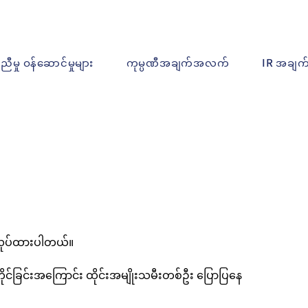
ူညီမှု ဝန်ဆောင်မှုများ
ကုမ္ပဏီအချက်အလက်
IR အချ
်လုပ်ထားပါတယ်။
ိုင်ခြင်းအကြောင်း ထိုင်းအမျိုးသမီးတစ်ဦး ပြောပြနေ