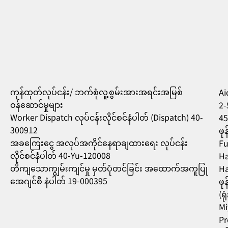
ကုန်ထုတ်လုပ်ငန်း/ ဘက်စုံလူ့စွမ်းအားအရင်းအမြစ်
Aic
ဝန်ဆောင်မှုများ
2-
Worker Dispatch လုပ်ငန်းလိုင်စင်နံပါတ် (Dispatch) 40-
45
300912
ဖု
အခကြေးငွေ အလုပ်အကိုင်နေရာချထားရေး လုပ်ငန်း
Fu
လိုင်စင်နံပါတ် 40-Yu-120008
Ha
တိကျသောကျွမ်းကျင်မှု မှတ်ပုံတင်ခြင်း အထောက်အကူပြု
Ha
အေဂျင်စီ နံပါတ် 19-000395
ဖု
(ရ
Mi
Pr