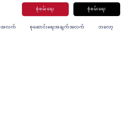
စုံစမ်းရေး
စုံစမ်းရေး
က်အလက်
စုဆောင်းရေးအချက်အလက်
ဘလော့