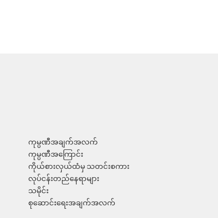
ကုမ္ပဏီအချက်အလက်
ကုမ္ပဏီအကြောင်း
ကိုယ်စားလှယ်ထံမှ သတင်းစကား
လုပ်ငန်းတည်နေရာများ
သမိုင်း
စုဆောင်းရေးအချက်အလက်