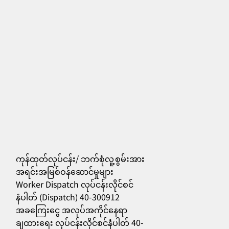
ကုန်ထုတ်လုပ်ငန်း/ ဘက်စုံလူ့စွမ်းအား
အရင်းအမြစ်ဝန်ဆောင်မှုများ
Worker Dispatch လုပ်ငန်းလိုင်စင်
556
နံပါတ် (Dispatch) 40-300912
အခကြေးငွေ အလုပ်အကိုင်နေရာ
ချထားရေး လုပ်ငန်းလိုင်စင်နံပါတ် 40-