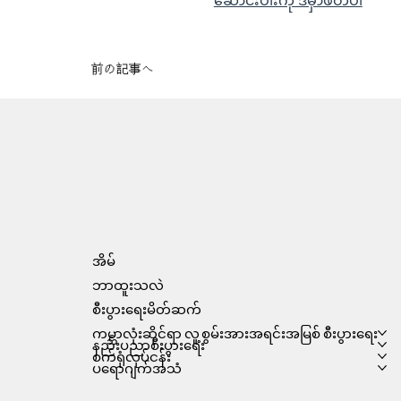
前の記事へ
အိမ်
ဘာထူးသလဲ
စီးပွားရေးမိတ်ဆက်
ကမ္ဘာလုံးဆိုင်ရာ လူ့စွမ်းအားအရင်းအမြစ် စီးပွားရေး
နည်းပညာစီးပွားရေး
စက်ရုံလုပ်ငန်း
ပရောဂျက်အသံ