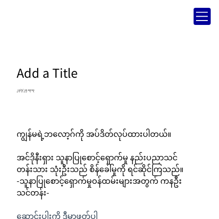
Add a Title
၂၃/၇/၂၅ ၀၃:၁၃
ကျွန်မရဲ့ဘလော့ဂ်ကို အပ်ဒိတ်လုပ်ထားပါတယ်။
အင်ဒိုနီးရှား သူနာပြုစောင့်ရှောက်မှု နည်းပညာသင်
တန်းသား သုံးဦးသည် စိန်ခေါ်မှုကို ရင်ဆိုင်ကြသည်။ 
-သူနာပြုစောင့်ရှောက်မှုဝန်ထမ်းများအတွက် ကနဦး
သင်တန်း-
ဆောင်းပါးကို ဒီမှာဖတ်ပါ