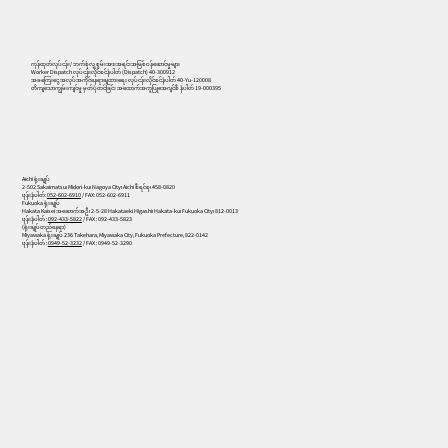
556
ကုန်ထုတ်လုပ်ငန်း/ ဘက်စုံလူ့စွမ်းအားအရင်းအမြစ်ဝန်ဆောင်မှုများ
Worker Dispatch လုပ်ငန်းလိုင်စင်နံပါတ် (Dispatch) 40-300912
အခကြေးငွေ အလုပ်အကိုင်နေရာချထားရေး လုပ်ငန်းလိုင်စင်နံပါတ် 40-Yu-120008
တိကျသောကျွမ်းကျင်မှု မှတ်ပုံတင်ခြင်း အထောက်အကူပြုအေဂျင်စီ နံပါတ် 19-000395
Aichi ရုံးချုပ်
2-502 Sakaimatsu၊ Midori-ku၊ Nagoya City၊ Aichi စီရင်စု၊ 458-0820
ဖုန်းနံပါတ်:
052-602-6910
/ FAX: 052-602-6911
Fukuoka ရုံးချုပ်
Hakata Kaisei အဆောက်အဦ၊ 2-5-28 Hakataeki Higashi၊ Hakata-ku၊ Fukuoka City၊ 812-0013
ဖုန်းနံပါတ် :
092-433-5822
/ FAX : 092-433-5823
(ရုံးချုပ်တည်နေရာ)
Miyawaka ရုံးချုပ် 236 Takehara, Miyawaka City, Fukuoka Prefecture, 822-0142
ဖုန်းနံပါတ် :
0949-52-3232
/ FAX : 0949-52-3290