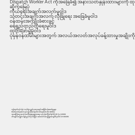
Dispatch Worker Act ကိုအခြေခံ၍ အနားသတ်နှုန်းထားများကို ထုတ
ဆိုက်မြေပုံ
ကိုယ်ရေးအချက်အလက်မူဝါဒ
သတင်းအချက်အလက် လုံခြုံရေး အခြေခံမူဝါဒ
ဝန်ထမ်းအကျိုးခံစားခွင့်
ရေရှည်တည်တံ့ရေးမူဝါဒ
ထုတ်ဖော်မှုမူဝါဒ
ပုံမှန်ဝန်ထမ်းများအတွက် အလယ်အလတ်အလုပ်ခန့်ထားမှုအချိုးကို 
ကုန်ထုတ်လုပ်ငန်း/ ဘက်စုံလူ့စွမ်းအားအရင်းအမြစ်ဝန်ဆောင်မှုများ
Worker Dispatch လုပ်ငန်းလိုင်စင်နံပါတ် (Dispatch) 40-300912
အခကြေးငွေ အလုပ်အကိုင်နေရာချထားရေး လုပ်ငန်းလိုင်စင်နံပါတ် 40-Yu-120008
တိကျသောကျွမ်းကျင်မှု မှတ်ပုံတင်ခြင်း အထောက်အကူပြုအေဂျင်စီ နံပါတ် 19-000395