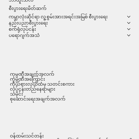
စီးပွားရေးမိတ်ဆက်
ကမ္ဘာလုံးဆိုင်ရာ လူ့စွမ်းအားအရင်းအမြစ် စီးပွားရေး
နည်းပညာစီးပွားရေး
စက်ရုံလုပ်ငန်း
ပရောဂျက်အသံ
ကုမ္ပဏီအချက်အလက်
ကုမ္ပဏီအကြောင်း
ကိုယ်စားလှယ်ထံမှ သတင်းစကား
လုပ်ငန်းတည်နေရာများ
သမိုင်း
စုဆောင်းရေးအချက်အလက်
ဝန်ထမ်းသင်တန်း