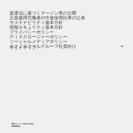
派遣法に基づくマージン率の公開
正規雇用労働者の中途採用比率の公表
サステナビリティ基本方針
情報セキュリティ基本方針
プライバシーポリシー
ディスクロージャーポリシー
ソーシャルメディアポリシー
テクノスマイルグループ社員向け
サイトマップ
情報セキュリティ基本方針-別紙に
​適用範囲記載