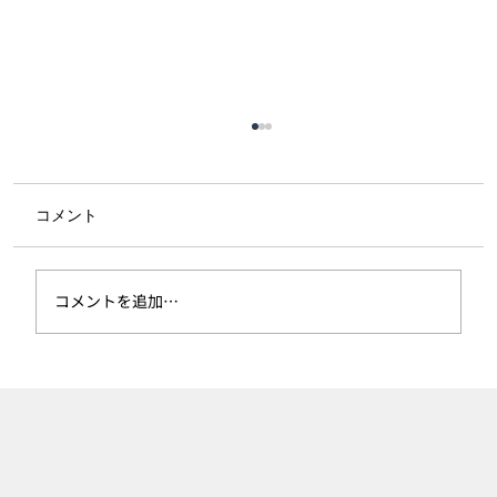
コメント
コメントを追加…
【導入事例＿社会福祉法人託麻会 障がい
者支援施設 朋暁苑さま】「初心に帰るき
っかけに」海外人材の受け入れで広がる
職場の気づき