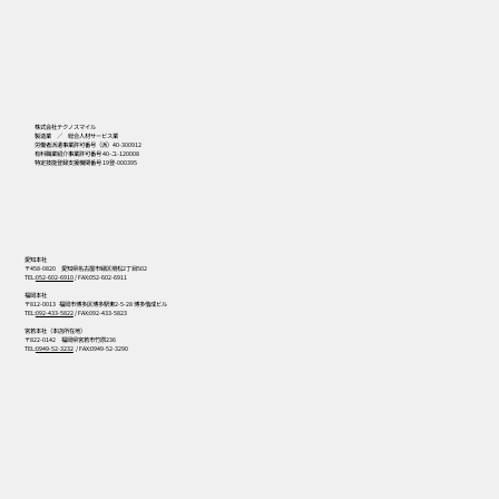
556
株式会社テクノスマイル
製造業 ／ 総合人材サービス業
労働者派遣事業許可番号（派）40-300912
有料職業紹介事業許可番号 40-ユ-120008
特定技能登録支援機関番号 19登-000395
愛知本社
〒458-0820 愛知県名古屋市緑区境松2丁目502
TEL:
052-602-6910
/ FAX:052-602-6911
福岡本社
〒812-0013 福岡市博多区博多駅東2-5-28 博多偕成ビル
TEL:
092-433-5822
/ FAX:092-433-5823
宮若本社（本店所在地）
〒822-0142 福岡県宮若市竹原236
TEL:
0949-52-3232
/ FAX:0949-52-3290