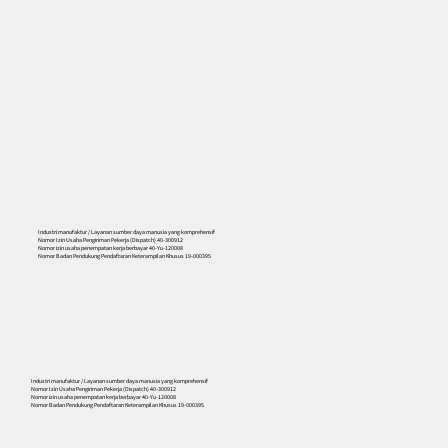
Industri manufaktur / Layanan sumber daya manusia yang komprehensif
Nomor Izin Usaha Pengiriman Pekerja (Dispatch) 40-300912
Nomor izin usaha penempatan kerja berbayar 40-Yu-120008
Nomor Badan Pendukung Pendaftaran Keterampilan Khusus 19-000395
556
Industri manufaktur / Layanan sumber daya manusia yang komprehensif
Nomor Izin Usaha Pengiriman Pekerja (Dispatch) 40-300912
Nomor izin usaha penempatan kerja berbayar 40-Yu-120008
Nomor Badan Pendukung Pendaftaran Keterampilan Khusus 19-000395