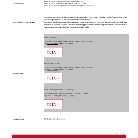
Nomor Izin Usaha Pengiriman Pekerja (Dispatch) 40-300912
Nomor izin
Nomor izin usaha penempatan kerja berbayar 40-Yu-120008
Nomor Badan Pendukung Pendaftaran Keterampilan Khusus 19-000395
Direktur Perwakilan, Ketua dan Presiden: Yuzuru Mamizuka Direktur, Wakil Presiden Eksekutif: Wataru Mamizuka
Direktur, Pejabat Eksekutif Pelaksana Senior: Hitoshi Watanabe
Para eksekutif perusahaan
Direktur dan Pejabat Eksekutif Pelaksana Senior Masayoshi Koyama Direktur Luar dan Anggota Komite Audit dan
Pengawasan Kiyoaki Kuwayama Direktur Luar dan Anggota Komite Audit dan Pengawasan Kenta Kusaka Direktur
Luar dan Anggota Komite Audit dan Pengawasan Noriko Ichijo
Kantor Pusat Aichi
2-502 Sakaimatsu, Midori-ku, Kota Nagoya, Prefektur Aichi, 458-0820
TEL:
052-602-6910
/ FAX: 052-602-6911
PETA
Kantor Pusat Fukuoka
2-502 Sakaimatsu, Midori-ku, Kota Nagoya, Prefektur Aichi, 458-0820
TEL:
052-602-6910
/ FAX: 052-602-6911
kantor pusat
PETA
Kantor Pusat Miyawaka (Cabang Utama)
236 Takehara, Kota Miyawaka, Prefektur Fukuoka, 822-0142
TEL:
0949-52-3232
/ FAKS: 0949-52-3290
PETA
Klik di sini untuk lokasi bisnis
Lokasi Bisnis