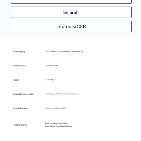
Sejarah
Informasi CSR
Nama dagang
Techno Smile Co., Ltd. [Nama Inggris: TECHNOSMILE, INC.]
Pembentukan
1 September 2000
modal
229,49 juta yen
Penjualan (konsolidasi)
11,2 miliar yen (tahun fiskal berakhir Maret 2025)
Jumlah karyawan
1.922 orang (per Maret 2025)
Bisnis Teknologi Bisnis Pabrik
Ikhtisar bisnis
Bisnis Sumber Daya Manusia Global