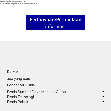
n teknisi, alih daya proses manufaktur, dll.
agu untuk menghubungi kami di sini untuk pertanyaan apa pun.
Pertanyaan/Permintaan
informasi
RUMAH
apa yang baru
Pengantar Bisnis
Bisnis Sumber Daya Manusia Global
Bisnis Teknologi
Bisnis Pabrik