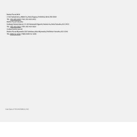
Kantor Pusat Aichi
2-502 Sakaimatsu, Midori-ku, Kota Nagoya, Prefektur Aichi, 458-0820
TEL :
052-602-6910
/ FAX : 052-602-6911
Kantor Pusat Fukuoka
Gedung Hakata Kaisei, 2-5-28 Hakataeki Higashi, Hakata-ku, Kota Fukuoka, 812-0013
TEL :
092-433-5822
/ FAX : 092-433-5823
(Lokasi kantor pusat)
Kantor Pusat Miyawaka 236 Takehara, Kota Miyawaka, Prefektur Fukuoka, 822-0142
TEL:
0949-52-3232
/ FAKS: 0949-52-3290
Hak Cipta © TECHNOSMILE, INC.