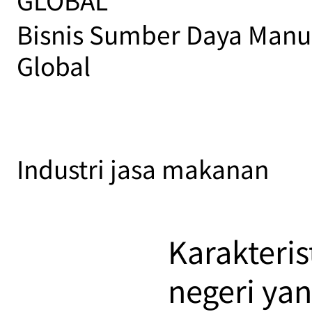
Bisnis Sumber Daya Manu
Global
Industri jasa makanan
Karakteris
negeri ya