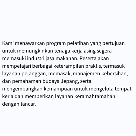
Kami menawarkan program pelatihan yang bertujuan
untuk memungkinkan tenaga kerja asing segera
memasuki industri jasa makanan. Peserta akan
mempelajari berbagai keterampilan praktis, termasuk
layanan pelanggan, memasak, manajemen kebersihan,
dan pemahaman budaya Jepang, serta
mengembangkan kemampuan untuk mengelola tempat
kerja dan memberikan layanan keramahtamahan
dengan lancar.