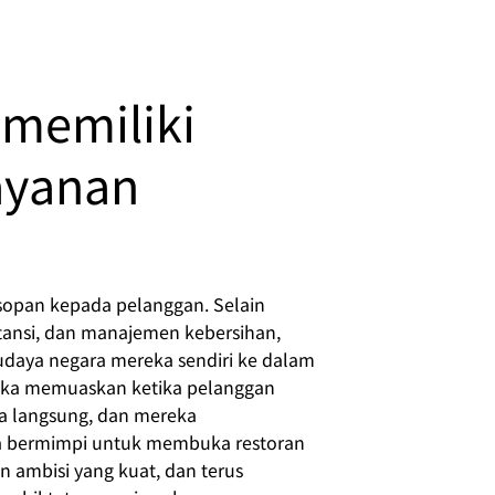
 memiliki
ayanan
opan kepada pelanggan. Selain
ansi, dan manajemen kebersihan,
aya negara mereka sendiri ke dalam
eka memuaskan ketika pelanggan
a langsung, dan mereka
a bermimpi untuk membuka restoran
n ambisi yang kuat, dan terus