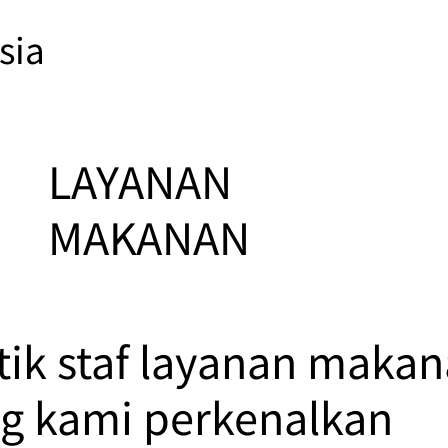
sia
LAYANAN
MAKANAN
tik staf layanan makan
ng kami perkenalkan