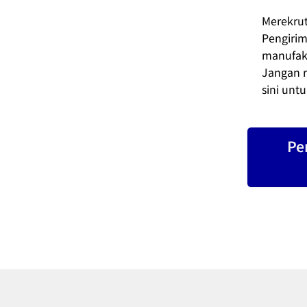
Merekrut
Pengirim
manufakt
Jangan 
sini unt
Pe