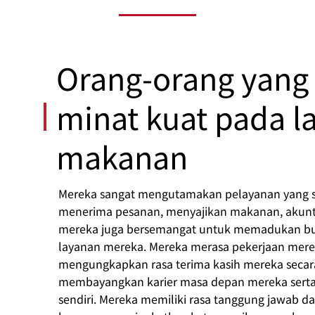
Orang-orang yang
minat kuat pada l
makanan
Mereka sangat mengutamakan pelayanan yang s
menerima pesanan, menyajikan makanan, akunt
mereka juga bersemangat untuk memadukan bud
layanan mereka. Mereka merasa pekerjaan mer
mengungkapkan rasa terima kasih mereka secar
membayangkan karier masa depan mereka sert
sendiri. Mereka memiliki rasa tanggung jawab da