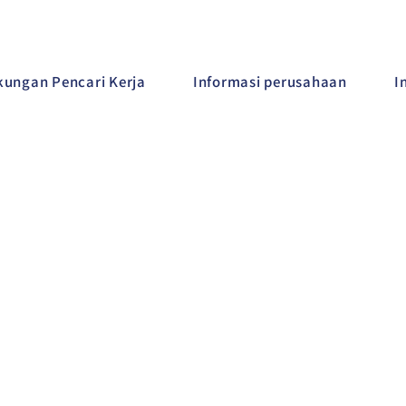
ungan Pencari Kerja
Informasi perusahaan
I