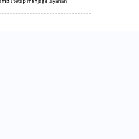
ambil tetap menjaga layanan