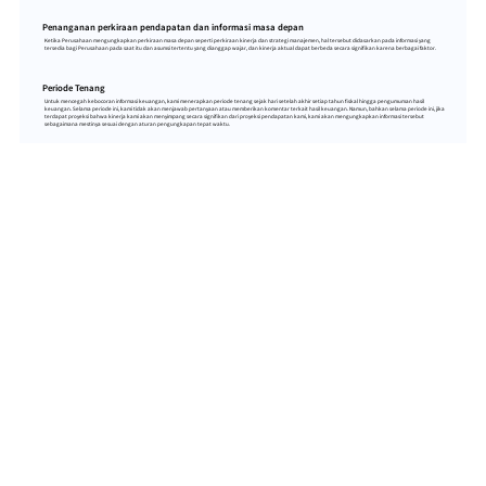
Penanganan perkiraan pendapatan dan informasi masa depan
Ketika Perusahaan mengungkapkan perkiraan masa depan seperti perkiraan kinerja dan strategi manajemen, hal tersebut didasarkan pada informasi yang
tersedia bagi Perusahaan pada saat itu dan asumsi tertentu yang dianggap wajar, dan kinerja aktual dapat berbeda secara signifikan karena berbagai faktor.
Periode Tenang
Untuk mencegah kebocoran informasi keuangan, kami menerapkan periode tenang sejak hari setelah akhir setiap tahun fiskal hingga pengumuman hasil
keuangan. Selama periode ini, kami tidak akan menjawab pertanyaan atau memberikan komentar terkait hasil keuangan. Namun, bahkan selama periode ini, jika
terdapat proyeksi bahwa kinerja kami akan menyimpang secara signifikan dari proyeksi pendapatan kami, kami akan mengungkapkan informasi tersebut
sebagaimana mestinya sesuai dengan aturan pengungkapan tepat waktu.