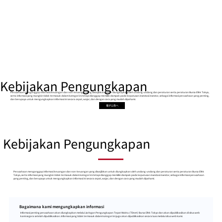
Kebijakan Pengungkapan
Perusahaan menganggap informasi keuangan dan non-keuangan yang diwajibkan untuk diungkapkan oleh undang-undang dan peraturan serta peraturan Bursa Efek Tokyo,
serta informasi yang mungkin tidak termasuk dalam kategori ini tetapi dianggap memiliki dampak pada keputusan investasi investor, sebagai informasi perusahaan yang penting,
dan berupaya untuk mengungkapkan informasi ini secara cepat, wajar, dan dengan cara yang mudah dipahami.
電子公告へ
Kebijakan Pengungkapan
Perusahaan menganggap informasi keuangan dan non-keuangan yang diwajibkan untuk diungkapkan oleh undang-undang dan peraturan serta peraturan Bursa Efek
Tokyo, serta informasi yang mungkin tidak termasuk dalam kategori ini tetapi dianggap memiliki dampak pada keputusan investasi investor, sebagai informasi perusahaan
yang penting, dan berupaya untuk mengungkapkan informasi ini secara cepat, wajar, dan dengan cara yang mudah dipahami.
Bagaimana kami mengungkapkan informasi
Informasi penting perusahaan akan diungkapkan melalui Jaringan Pengungkapan Tepat Waktu (TDnet) Bursa Efek Tokyo dan akan dipublikasikan di situs web
kami segera setelah dipublikasikan. Informasi yang tidak termasuk dalam kategori ini juga akan dipublikasikan secara luas melalui situs web kami.