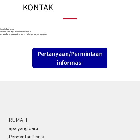
KONTAK
talenta luar negeri
n teknisi, alih daya proses manufaktur, dll.
agu untuk menghubungi kami di sini untuk pertanyaan apa pun.
Pertanyaan/Permintaan
informasi
RUMAH
apa yang baru
Pengantar Bisnis