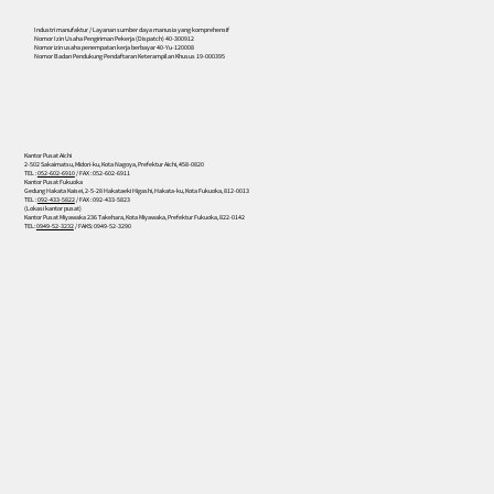
Industri manufaktur / Layanan sumber daya manusia yang komprehensif
Nomor Izin Usaha Pengiriman Pekerja (Dispatch) 40-300912
Nomor izin usaha penempatan kerja berbayar 40-Yu-120008
Nomor Badan Pendukung Pendaftaran Keterampilan Khusus 19-000395
Kantor Pusat Aichi
2-502 Sakaimatsu, Midori-ku, Kota Nagoya, Prefektur Aichi, 458-0820
TEL :
052-602-6910
/ FAX : 052-602-6911
Kantor Pusat Fukuoka
Gedung Hakata Kaisei, 2-5-28 Hakataeki Higashi, Hakata-ku, Kota Fukuoka, 812-0013
TEL :
092-433-5822
/ FAX : 092-433-5823
(Lokasi kantor pusat)
Kantor Pusat Miyawaka 236 Takehara, Kota Miyawaka, Prefektur Fukuoka, 822-0142
TEL:
0949-52-3232
/ FAKS: 0949-52-3290