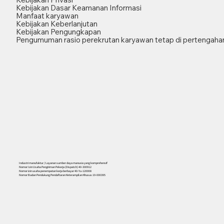
Kebijakan Dasar Keamanan Informasi
Manfaat karyawan
Kebijakan Keberlanjutan
Kebijakan Pengungkapan
Pengumuman rasio perekrutan karyawan tetap di pertengahan
Industri manufaktur / Layanan sumber daya manusia yang komprehensif
Nomor Izin Usaha Pengiriman Pekerja (Dispatch) 40-300912
Nomor izin usaha penempatan kerja berbayar 40-Yu-120008
Nomor Badan Pendukung Pendaftaran Keterampilan Khusus 19-000395
556