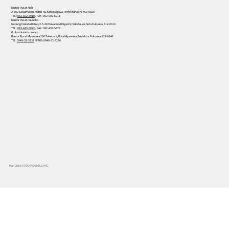
Kantor Pusat Aichi
2-502 Sakaimatsu, Midori-ku, Kota Nagoya, Prefektur Aichi, 458-0820
TEL :
052-602-6910
/ FAX : 052-602-6911
Kantor Pusat Fukuoka
Gedung Hakata Kaisei, 2-5-28 Hakataeki Higashi, Hakata-ku, Kota Fukuoka, 812-0013
TEL :
092-433-5822
/ FAX : 092-433-5823
(Lokasi kantor pusat)
Kantor Pusat Miyawaka 236 Takehara, Kota Miyawaka, Prefektur Fukuoka, 822-0142
TEL:
0949-52-3232
/ FAKS: 0949-52-3290
Hak Cipta © TECHNOSMILE, INC.