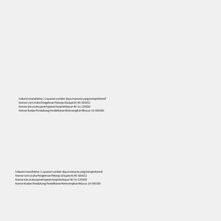
Industri manufaktur / Layanan sumber daya manusia yang komprehensif
Nomor Izin Usaha Pengiriman Pekerja (Dispatch) 40-300912
Nomor izin usaha penempatan kerja berbayar 40-Yu-120008
Nomor Badan Pendukung Pendaftaran Keterampilan Khusus 19-000395
556
Industri manufaktur / Layanan sumber daya manusia yang komprehensif
Nomor Izin Usaha Pengiriman Pekerja (Dispatch) 40-300912
Nomor izin usaha penempatan kerja berbayar 40-Yu-120008
Nomor Badan Pendukung Pendaftaran Keterampilan Khusus 19-000395