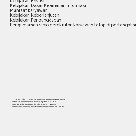
Kebijakan Privasi
Kebijakan Dasar Keamanan Informasi
Manfaat karyawan
Kebijakan Keberlanjutan
Kebijakan Pengungkapan
Pengumuman rasio perekrutan karyawan tetap di pertengahan
Industri manufaktur / Layanan sumber daya manusia yang komprehensif
Nomor Izin Usaha Pengiriman Pekerja (Dispatch) 40-300912
Nomor izin usaha penempatan kerja berbayar 40-Yu-120008
Nomor Badan Pendukung Pendaftaran Keterampilan Khusus 19-000395
556