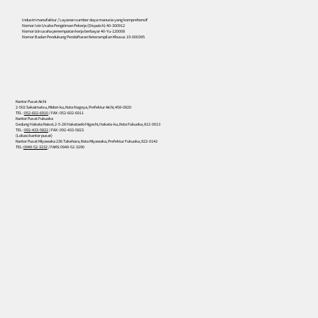
Industri manufaktur / Layanan sumber daya manusia yang komprehensif
Nomor Izin Usaha Pengiriman Pekerja (Dispatch) 40-300912
Nomor izin usaha penempatan kerja berbayar 40-Yu-120008
Nomor Badan Pendukung Pendaftaran Keterampilan Khusus 19-000395
Kantor Pusat Aichi
2-502 Sakaimatsu, Midori-ku, Kota Nagoya, Prefektur Aichi, 458-0820
TEL :
052-602-6910
/ FAX : 052-602-6911
Kantor Pusat Fukuoka
Gedung Hakata Kaisei, 2-5-28 Hakataeki Higashi, Hakata-ku, Kota Fukuoka, 812-0013
TEL :
092-433-5822
/ FAX : 092-433-5823
(Lokasi kantor pusat)
Kantor Pusat Miyawaka 236 Takehara, Kota Miyawaka, Prefektur Fukuoka, 822-0142
TEL:
0949-52-3232
/ FAKS: 0949-52-3290