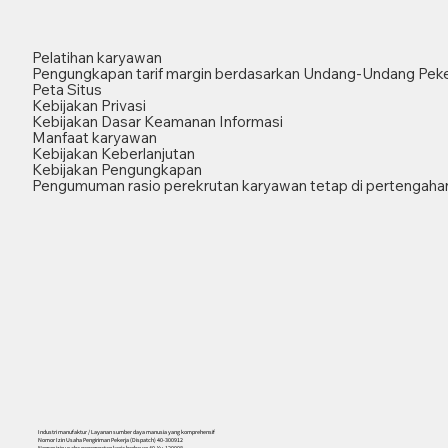
Pelatihan karyawan
Pengungkapan tarif margin berdasarkan Undang-Undang Peke
Peta Situs
Kebijakan Privasi
Kebijakan Dasar Keamanan Informasi
Manfaat karyawan
Kebijakan Keberlanjutan
Kebijakan Pengungkapan
Pengumuman rasio perekrutan karyawan tetap di pertengahan
Industri manufaktur / Layanan sumber daya manusia yang komprehensif
Nomor Izin Usaha Pengiriman Pekerja (Dispatch) 40-300912
Nomor izin usaha penempatan kerja berbayar 40-Yu-120008