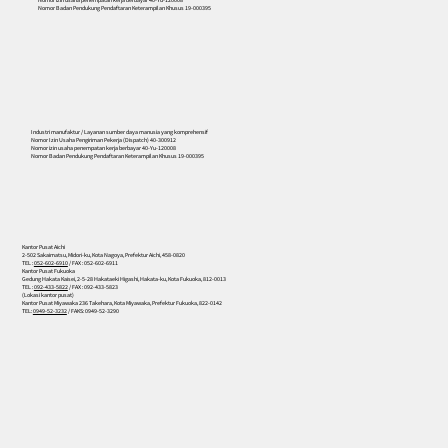
Nomor Badan Pendukung Pendaftaran Keterampilan Khusus 19-000395
556
Industri manufaktur / Layanan sumber daya manusia yang komprehensif
Nomor Izin Usaha Pengiriman Pekerja (Dispatch) 40-300912
Nomor izin usaha penempatan kerja berbayar 40-Yu-120008
Nomor Badan Pendukung Pendaftaran Keterampilan Khusus 19-000395
Kantor Pusat Aichi
2-502 Sakaimatsu, Midori-ku, Kota Nagoya, Prefektur Aichi, 458-0820
TEL :
052-602-6910
/ FAX : 052-602-6911
Kantor Pusat Fukuoka
Gedung Hakata Kaisei, 2-5-28 Hakataeki Higashi, Hakata-ku, Kota Fukuoka, 812-0013
TEL :
092-433-5822
/ FAX : 092-433-5823
(Lokasi kantor pusat)
Kantor Pusat Miyawaka 236 Takehara, Kota Miyawaka, Prefektur Fukuoka, 822-0142
TEL:
0949-52-3232
/ FAKS: 0949-52-3290