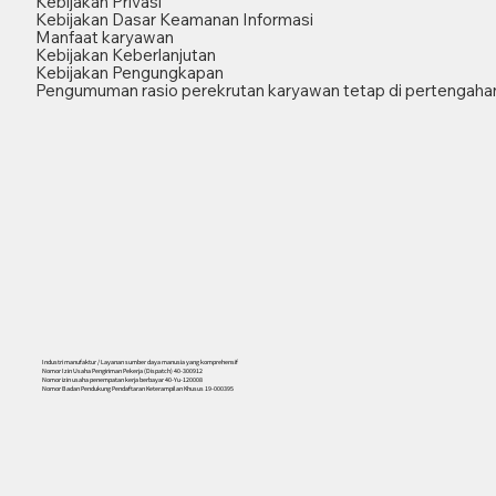
Kebijakan Privasi
Kebijakan Dasar Keamanan Informasi
Manfaat karyawan
Kebijakan Keberlanjutan
Kebijakan Pengungkapan
Pengumuman rasio perekrutan karyawan tetap di pertengahan
Industri manufaktur / Layanan sumber daya manusia yang komprehensif
Nomor Izin Usaha Pengiriman Pekerja (Dispatch) 40-300912
Nomor izin usaha penempatan kerja berbayar 40-Yu-120008
Nomor Badan Pendukung Pendaftaran Keterampilan Khusus 19-000395
556