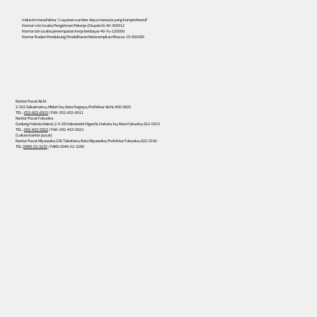
Industri manufaktur / Layanan sumber daya manusia yang komprehensif
Nomor Izin Usaha Pengiriman Pekerja (Dispatch) 40-300912
Nomor izin usaha penempatan kerja berbayar 40-Yu-120008
Nomor Badan Pendukung Pendaftaran Keterampilan Khusus 19-000395
Kantor Pusat Aichi
2-502 Sakaimatsu, Midori-ku, Kota Nagoya, Prefektur Aichi, 458-0820
TEL :
052-602-6910
/ FAX : 052-602-6911
Kantor Pusat Fukuoka
Gedung Hakata Kaisei, 2-5-28 Hakataeki Higashi, Hakata-ku, Kota Fukuoka, 812-0013
TEL :
092-433-5822
/ FAX : 092-433-5823
(Lokasi kantor pusat)
Kantor Pusat Miyawaka 236 Takehara, Kota Miyawaka, Prefektur Fukuoka, 822-0142
TEL:
0949-52-3232
/ FAKS: 0949-52-3290