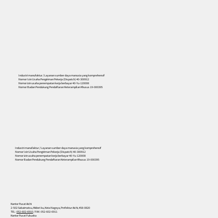
Industri manufaktur / Layanan sumber daya manusia yang komprehensif
Nomor Izin Usaha Pengiriman Pekerja (Dispatch) 40-300912
Nomor izin usaha penempatan kerja berbayar 40-Yu-120008
Nomor Badan Pendukung Pendaftaran Keterampilan Khusus 19-000395
556
Industri manufaktur / Layanan sumber daya manusia yang komprehensif
Nomor Izin Usaha Pengiriman Pekerja (Dispatch) 40-300912
Nomor izin usaha penempatan kerja berbayar 40-Yu-120008
Nomor Badan Pendukung Pendaftaran Keterampilan Khusus 19-000395
Kantor Pusat Aichi
2-502 Sakaimatsu, Midori-ku, Kota Nagoya, Prefektur Aichi, 458-0820
TEL :
052-602-6910
/ FAX : 052-602-6911
Kantor Pusat Fukuoka