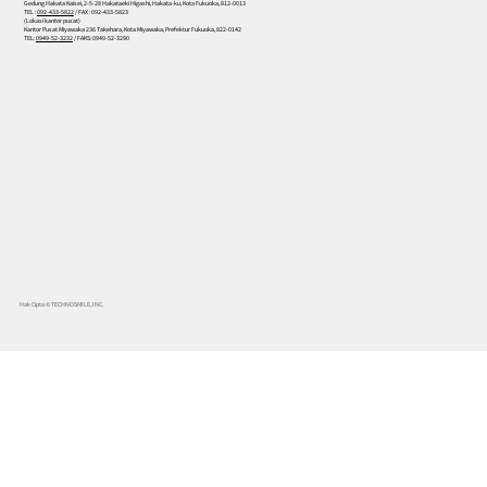
Gedung Hakata Kaisei, 2-5-28 Hakataeki Higashi, Hakata-ku, Kota Fukuoka, 812-0013
TEL :
092-433-5822
/ FAX : 092-433-5823
(Lokasi kantor pusat)
Kantor Pusat Miyawaka 236 Takehara, Kota Miyawaka, Prefektur Fukuoka, 822-0142
TEL:
0949-52-3232
/ FAKS: 0949-52-3290
Hak Cipta © TECHNOSMILE, INC.