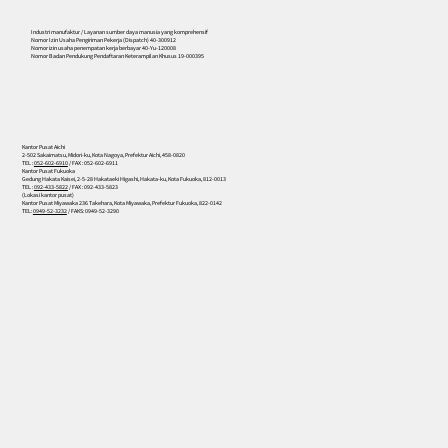
Industri manufaktur / Layanan sumber daya manusia yang komprehensif
Nomor Izin Usaha Pengiriman Pekerja (Dispatch) 40-300912
Nomor izin usaha penempatan kerja berbayar 40-Yu-120008
Nomor Badan Pendukung Pendaftaran Keterampilan Khusus 19-000395
Kantor Pusat Aichi
2-502 Sakaimatsu, Midori-ku, Kota Nagoya, Prefektur Aichi, 458-0820
TEL :
052-602-6910
/ FAX : 052-602-6911
Kantor Pusat Fukuoka
Gedung Hakata Kaisei, 2-5-28 Hakataeki Higashi, Hakata-ku, Kota Fukuoka, 812-0013
TEL :
092-433-5822
/ FAX : 092-433-5823
(Lokasi kantor pusat)
Kantor Pusat Miyawaka 236 Takehara, Kota Miyawaka, Prefektur Fukuoka, 822-0142
TEL:
0949-52-3232
/ FAKS: 0949-52-3290