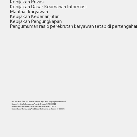
Kebijakan Privasi
Kebijakan Dasar Keamanan Informasi
Manfaat karyawan
Kebijakan Keberlanjutan
Kebijakan Pengungkapan
Pengumuman rasio perekrutan karyawan tetap di pertengahan
Industri manufaktur / Layanan sumber daya manusia yang komprehensif
Nomor Izin Usaha Pengiriman Pekerja (Dispatch) 40-300912
Nomor izin usaha penempatan kerja berbayar 40-Yu-120008
Nomor Badan Pendukung Pendaftaran Keterampilan Khusus 19-000395
556