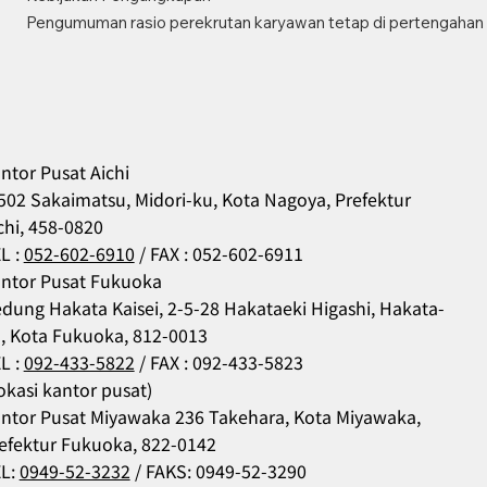
Pengumuman rasio perekrutan karyawan tetap di pertengahan 
ntor Pusat Aichi
502 Sakaimatsu, Midori-ku, Kota Nagoya, Prefektur
chi, 458-0820
L :
052-602-6910
/ FAX : 052-602-6911
ntor Pusat Fukuoka
dung Hakata Kaisei, 2-5-28 Hakataeki Higashi, Hakata-
, Kota Fukuoka, 812-0013
L :
092-433-5822
/ FAX : 092-433-5823
okasi kantor pusat)
ntor Pusat Miyawaka 236 Takehara, Kota Miyawaka,
efektur Fukuoka, 822-0142
L:
0949-52-3232
/ FAKS: 0949-52-3290