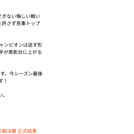
できない悔しい戦い
を許さず見事トップ
チャンピオンは逃す形
手が表彰台に上がる
れます。今シーズン最後
す！
い。
es 第7戦決勝 正式結果