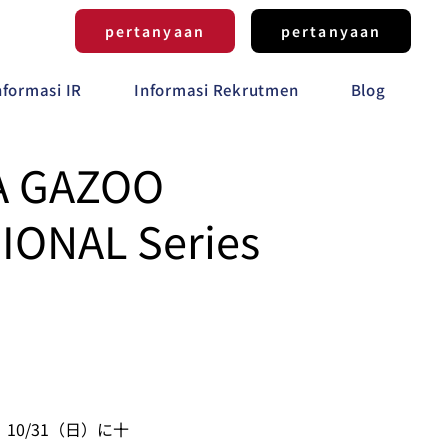
pertanyaan
pertanyaan
nformasi IR
Informasi Rekrutmen
Blog
GAZOO
IONAL Series
戦』が、10/31（日）に十