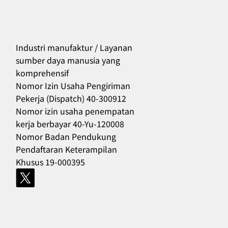
Industri manufaktur / Layanan
sumber daya manusia yang
komprehensif
556
Nomor Izin Usaha Pengiriman
Pekerja (Dispatch) 40-300912
Nomor izin usaha penempatan
kerja berbayar 40-Yu-120008
Nomor Badan Pendukung
Pendaftaran Keterampilan
Khusus 19-000395