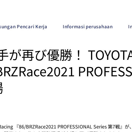
ungan Pencari Kerja
Informasi perusahaan
I
が再び優勝！ TOYOTA 
BRZRace2021 PROFESS
場
Racing 『86/BRZRace2021 PROFESSIONAL Series 第7