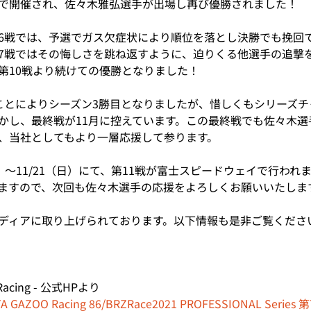
で開催され、佐々木雅弘選手が出場し再び優勝されました！
6戦では、予選でガス欠症状により順位を落とし決勝でも挽回
7戦ではその悔しさを跳ね返すように、迫りくる他選手の追撃
第10戦より続けての優勝となりました！
ことによりシーズン3勝目となりましたが、惜しくもシリーズ
かし、最終戦が11月に控えています。この最終戦でも佐々木選
、当社としてもより一層応援して参ります。
土）～11/21（日）にて、第11戦が富士スピードウェイで行わ
ますので、次回も佐々木選手の応援をよろしくお願いいたしま
ディアに取り上げられております。以下情報も是非ご覧くださ
Racing - 公式HPより
AZOO Racing 86/BRZRace2021 PROFESSIONAL Seri