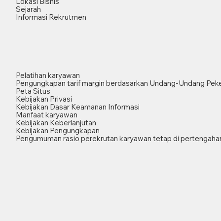
Lokasi Bisnis
Sejarah
Informasi Rekrutmen
Pelatihan karyawan
Pengungkapan tarif margin berdasarkan Undang-Undang Peke
Peta Situs
Kebijakan Privasi
Kebijakan Dasar Keamanan Informasi
Manfaat karyawan
Kebijakan Keberlanjutan
Kebijakan Pengungkapan
Pengumuman rasio perekrutan karyawan tetap di pertengahan