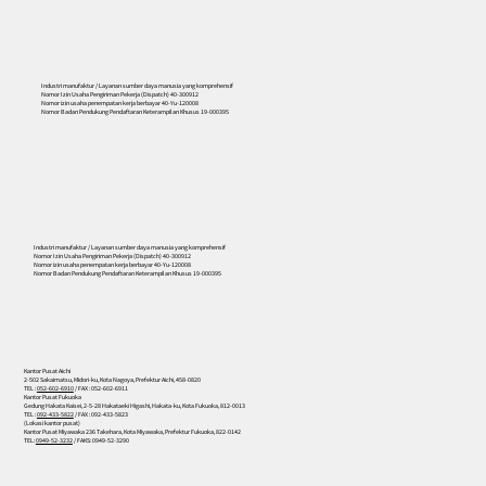
Industri manufaktur / Layanan sumber daya manusia yang komprehensif
Nomor Izin Usaha Pengiriman Pekerja (Dispatch) 40-300912
Nomor izin usaha penempatan kerja berbayar 40-Yu-120008
Nomor Badan Pendukung Pendaftaran Keterampilan Khusus 19-000395
556
Industri manufaktur / Layanan sumber daya manusia yang komprehensif
Nomor Izin Usaha Pengiriman Pekerja (Dispatch) 40-300912
Nomor izin usaha penempatan kerja berbayar 40-Yu-120008
Nomor Badan Pendukung Pendaftaran Keterampilan Khusus 19-000395
Kantor Pusat Aichi
2-502 Sakaimatsu, Midori-ku, Kota Nagoya, Prefektur Aichi, 458-0820
TEL :
052-602-6910
/ FAX : 052-602-6911
Kantor Pusat Fukuoka
Gedung Hakata Kaisei, 2-5-28 Hakataeki Higashi, Hakata-ku, Kota Fukuoka, 812-0013
TEL :
092-433-5822
/ FAX : 092-433-5823
(Lokasi kantor pusat)
Kantor Pusat Miyawaka 236 Takehara, Kota Miyawaka, Prefektur Fukuoka, 822-0142
TEL:
0949-52-3232
/ FAKS: 0949-52-3290