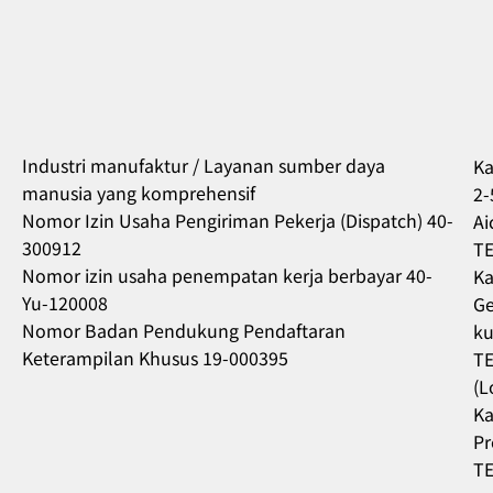
Industri manufaktur / Layanan sumber daya
Ka
manusia yang komprehensif
2-
Nomor Izin Usaha Pengiriman Pekerja (Dispatch) 40-
Ai
300912
TE
Nomor izin usaha penempatan kerja berbayar 40-
Ka
Yu-120008
Ge
Nomor Badan Pendukung Pendaftaran
ku
Keterampilan Khusus 19-000395
TE
(L
Ka
Pr
TE