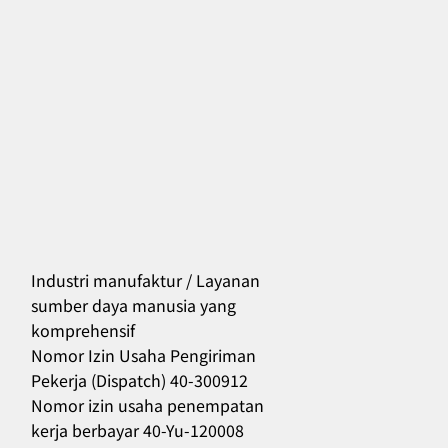
Industri manufaktur / Layanan
sumber daya manusia yang
komprehensif
556
Nomor Izin Usaha Pengiriman
Pekerja (Dispatch) 40-300912
Nomor izin usaha penempatan
kerja berbayar 40-Yu-120008