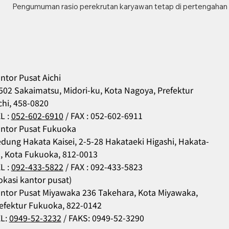
Pengumuman rasio perekrutan karyawan tetap di pertengahan 
ntor Pusat Aichi
502 Sakaimatsu, Midori-ku, Kota Nagoya, Prefektur
chi, 458-0820
L :
052-602-6910
/ FAX : 052-602-6911
ntor Pusat Fukuoka
dung Hakata Kaisei, 2-5-28 Hakataeki Higashi, Hakata-
, Kota Fukuoka, 812-0013
L :
092-433-5822
/ FAX : 092-433-5823
okasi kantor pusat)
ntor Pusat Miyawaka 236 Takehara, Kota Miyawaka,
efektur Fukuoka, 822-0142
L:
0949-52-3232
/ FAKS: 0949-52-3290