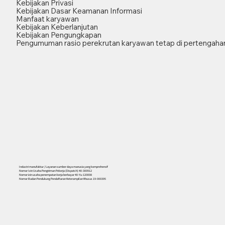
Kebijakan Privasi
Kebijakan Dasar Keamanan Informasi
Manfaat karyawan
Kebijakan Keberlanjutan
Kebijakan Pengungkapan
Pengumuman rasio perekrutan karyawan tetap di pertengahan
Industri manufaktur / Layanan sumber daya manusia yang komprehensif
Nomor Izin Usaha Pengiriman Pekerja (Dispatch) 40-300912
Nomor izin usaha penempatan kerja berbayar 40-Yu-120008
Nomor Badan Pendukung Pendaftaran Keterampilan Khusus 19-000395
556