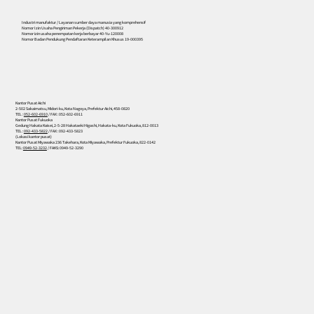
Industri manufaktur / Layanan sumber daya manusia yang komprehensif
Nomor Izin Usaha Pengiriman Pekerja (Dispatch) 40-300912
Nomor izin usaha penempatan kerja berbayar 40-Yu-120008
Nomor Badan Pendukung Pendaftaran Keterampilan Khusus 19-000395
Kantor Pusat Aichi
2-502 Sakaimatsu, Midori-ku, Kota Nagoya, Prefektur Aichi, 458-0820
TEL :
052-602-6910
/ FAX : 052-602-6911
Kantor Pusat Fukuoka
Gedung Hakata Kaisei, 2-5-28 Hakataeki Higashi, Hakata-ku, Kota Fukuoka, 812-0013
TEL :
092-433-5822
/ FAX : 092-433-5823
(Lokasi kantor pusat)
Kantor Pusat Miyawaka 236 Takehara, Kota Miyawaka, Prefektur Fukuoka, 822-0142
TEL:
0949-52-3232
/ FAKS: 0949-52-3290