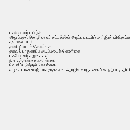
பணியாளர் பயிற்சி
அனுப்புதல் தொழிலாளர் சட்டத்தின் அடிப்படையில் மார்ஜின் விகிதங்
தளவரைபடம்
தனியுரிமைக் கொள்கை
தகவல் பாதுகாப்பு அடிப்படைக் கொள்கை
பணியாளர் சலுகைகள்
நிலைத்தன்மை கொள்கை
வெளிப்படுத்தல் கொள்கை
வழக்கமான ஊழியர்களுக்கான தொழில் வாழ்க்கையின் நடுப்பகுதியில