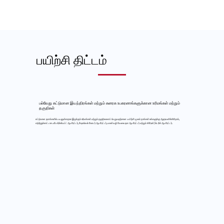
பயிற்சி திட்டம்
பல்வேறு கட்டுமான இயந்திரங்கள் மற்றும் கனரக உபகரணங்களுக்கான உரிமங்கள் மற்றும்
தகுதிகள்
கட்டுமான தளங்களில் பயனுள்ளதாக இருக்கும் உரிமங்கள் மற்றும் தகுதிகளைப் பெறுவதற்கான பயிற்சி மூலம் நாங்கள் உங்களுக்கு ஆதரவளிக்கிறோம்,
எடுத்துக்காட்டாக ஃபோர்க்லிஃப்ட் ஆபரேட்டர், ஷோவெல் லோடர் ஆபரேட்டர், வான்வழி வேலை தள ஆபரேட்டர் மற்றும் கிரேன்/டெரிக் ஆபரேட்டர்.