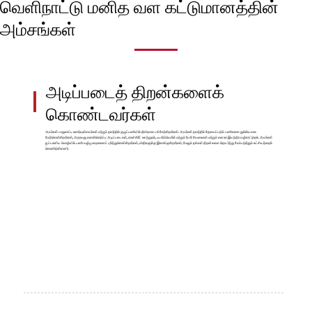
வெளிநாட்டு மனித வள கட்டுமானத்தின்
அம்சங்கள்
அடிப்படைத் திறன்களைக்
கொண்டவர்கள்
அவர்கள் பாதுகாப்பு உணர்வுள்ளவர்கள் மற்றும் தளத்தில் குழுப்பணியில் தீவிரமாக பங்கேற்கிறார்கள். அவர்கள் தளத்தில் தேவைப்படும் பணிகளை துல்லியமாக
மேற்கொள்கிறார்கள், அதாவது கணக்கெடுப்பு அடிப்படைகள், கான்கிரீட் ஊற்றுதல், ஃபார்ம்வொர்க் மற்றும் ரீபார் வேலைகள் மற்றும் கனரக இயந்திர வழிகாட்டுதல். அவர்கள்
ஜப்பானிய மொழியில் பணி வழிமுறைகளைப் புரிந்துகொள்கிறார்கள், விதிகளுக்கு இணங்குகிறார்கள், மேலும் தங்கள் திறன்களை தொடர்ந்து மேம்படுத்தும் லட்சியத்தைக்
கொண்டுள்ளனர்.