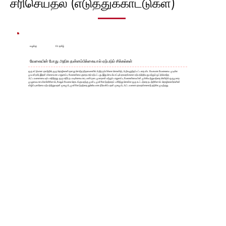
சரிசெய்தல் (எடுத்துக்காட்டுகள்)
01 தமிழ்
வழக்கு
வேலையின் போது அதிக தன்னம்பிக்கையால் ஏற்படும் சிக்கல்கள்
ஒரு கட்டுமான தளத்தில், ஒரு தொழிலாளி தனது சொந்த திறமைகளில் அதீத நம்பிக்கை கொண்டு, அறிவுறுத்தப்பட்டதை விட வேகமாக வேலையை முடிக்க
முயன்றார், இதன் விளைவாக பாதுகாப்பு மேலாண்மை குறைபாடு ஏற்பட்டது. இது செயல்பாட்டில் தாமதங்களை ஏற்படுத்தியது மற்றும் ஒட்டுமொத்த
அட்டவணையையும் பாதித்தது. ஒரு எதிர் நடவடிக்கையாக, பணி நடைமுறைகள் மற்றும் பாதுகாப்பு மேலாண்மையின் முக்கியத்துவத்தை மீண்டும் ஒருமுறை
முழுமையாக விளக்கினோம், மேலும் வேலை தொடங்குவதற்கு முன்பு முன்னேற்றத்தைப் பகிர்ந்து கொள்ள ஒரு கூட்டத்தை நடத்தினோம். தொழிலாளர்களின்
விழிப்புணர்வை ஏற்படுத்துவதன் மூலமும், முன்னேற்றத்தை துல்லியமாக நிர்வகிப்பதன் மூலமும், அட்டவணை தாமதங்களைத் தடுக்க முடிந்தது.