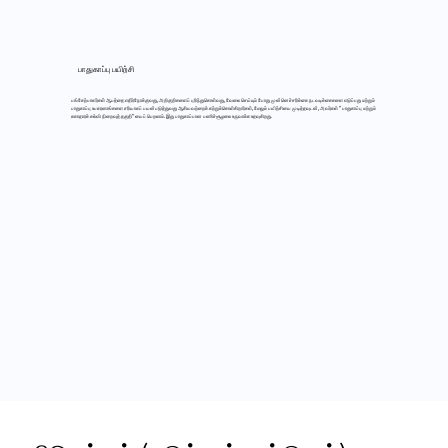
பாதுகாப்பு பயிற்சி
பங்கேற்பாளர்கள் ஆபத்தை எதிர்நோக்குவது, அறிகுறிகளைப் புரிந்துகொள்வது, வேலை செய்யும் போது முன்னெச்சரிக்கை நடவடிக்கைகளை எடுப்பது மற்றும்
பாதுகாப்பு உபகரணங்களை சரியாகப் பயன்படுத்துவது ஆகியவற்றைக் கற்றுக்கொள்கிறார்கள், மேலும் பயிற்சியை முடித்தவுடன், அவர்கள் "பாதுகாப்பு மற்றும்
சுகாதாரக் கல்வி நிறைவுத் தகுதி"யைப் பெறலாம். இது பாதுகாப்பான பணிச்சூழலை உருவாக்க உதவுகிறது.