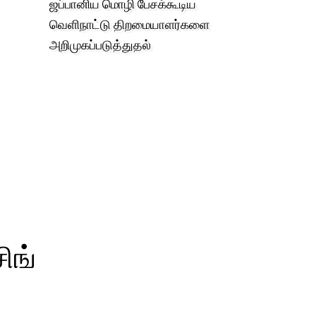
ஜப்பானிய மொழி பேசக்கூடிய
வெளிநாட்டு திறமையாளர்களை
அறிமுகப்படுத்துதல்
ிங்