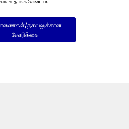
கொள்ள தயங்க வேண்டாம்.
ாரணைகள்/தகவலுக்கான
கோரிக்கை