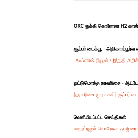
ORC ரூக்கி கொரோலா H2 கான்ச
சூப்பர் டைக்யூ - அதிகாரப்பூர்
《ஃப்ளாஷ் நியூஸ்・இறுதி அறிக்
ஒட்டுமொத்த தரவரிசை - ஆட்டோ ஸ
[தரவரிசை முடிவுகள்] சூப்பர் ட
வெளியிடப்பட்ட செய்திகள்
ஹைட்ரஜன் கொரோலா ஃபுஜியை 24 ம