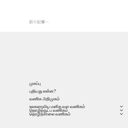
前の記事へ
முகப்பு
புதியது என்ன?
வணிக அறிமுகம்
உலகளாவிய மனித வள வணிகம்
தொழில்நுட்ப வணிகம்
தொழிற்சாலை வணிகம்