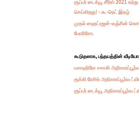
சூப்பர் டைக்யூ சீரிஸ் 2021 ச
செய்கிறது! - கூ-நெட் இதழ்
முதல் ஹைட்ரஜன்-எஞ்சின் கொரோ
மோரிசோ.
கூடுதலாக, பந்தயத்தின் வீடியோக்
மசாஹிரோ சசாகி அதிகாரப்பூர்வ ட
ரூக்கி ரேசிங் அதிகாரப்பூர்வ ட்விட
சூப்பர் டைக்யூ அதிகாரப்பூர்வ ட்வ