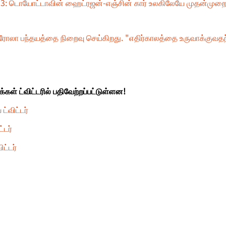
ுற்று 3: டொயோட்டாவின் ஹைட்ரஜன்-எஞ்சின் கார் உலகிலேயே முதன்மு
லா பந்தயத்தை நிறைவு செய்கிறது. "எதிர்காலத்தை உருவாக்குவதற்கு
கள் ட்விட்டரில் பதிவேற்றப்பட்டுள்ளன!
்விட்டர்
்டர்
ிட்டர்