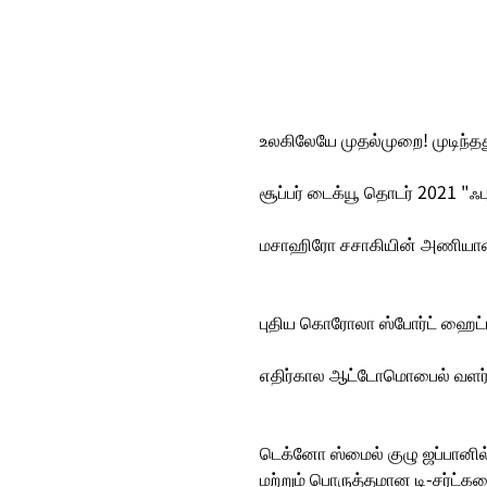
உலகிலேயே முதல்முறை! முடிந்தத
சூப்பர் டைக்யூ தொடர் 2021 "ஃப
மசாஹிரோ சசாகியின் அணியான ரூ
புதிய கொரோலா ஸ்போர்ட் ஹைட்ர
எதிர்கால ஆட்டோமொபைல் வளர்ச்
டெக்னோ ஸ்மைல் குழு ஜப்பானில
மற்றும் பொருத்தமான டி-சர்ட்களை