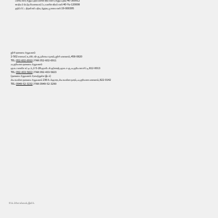
பணியாளர் அனுப்புதல் வணிக உரிம எண் (அனுப்புதல்) 40-300912
ஊதியம் பெற்ற வேலைவாய்ப்பு வணிக உரிமம் எண் 40-Yu-120008
குறிப்பிட்ட திறன்கள் பதிவு ஆதரவு முகமை எண் 19-000395
ஐச்சி தலைமை அலுவலகம்
2-502 சகைமாட்சு, மிடோரி-கு, நகோயா நகரம், ஐச்சி மாகாணம், 458-0820
TEL:
052-602-6910
/ FAX: 052-602-6911
ஃபுகுவோகா தலைமை அலுவலகம்
ஹகடா கைசே கட்டிடம், 2-5-28 ஹகடேகி ஹிகாஷி, ஹகடா-கு, ஃபுகுயோகா சிட்டி, 812-0013
TEL:
092-433-5822
/ FAX: 092-433-5823
(தலைமை அலுவலகம் அமைந்துள்ள இடம்)
மியாவாக்கா தலைமை அலுவலகம் 236 டேக்ஹாரா, மியாவாக்கா நகரம், ஃபுகுவோகா மாகாணம், 822-0142
TEL:
0949-52-3232
/ FAX: 0949-52-3290
© டெக்னோஸ்மைல், இன்க்.