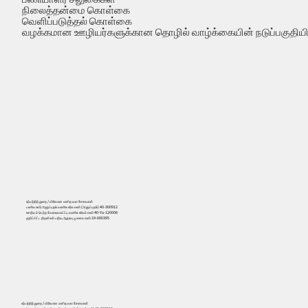
நிலைத்தன்மை கொள்கை
வெளிப்படுத்தல் கொள்கை
வழக்கமான ஊழியர்களுக்கான தொழில் வாழ்க்கையின் நடுப்பகுதியில
உற்பத்தித் துறை / விரிவான மனித வள சேவைகள்
பணியாளர் அனுப்புதல் வணிக உரிம எண் (அனுப்புதல்) 40-300912
ஊதியம் பெற்ற வேலைவாய்ப்பு வணிக உரிமம் எண் 40-Yu-120008
குறிப்பிட்ட திறன்கள் பதிவு ஆதரவு முகமை எண் 19-000395
556
உற்பத்தித் துறை / விரிவான மனித வள சேவைகள்