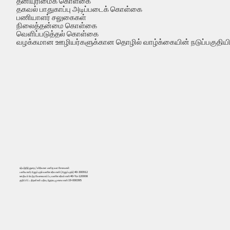
தனியுரிமைக் கொள்கை
தகவல் பாதுகாப்பு அடிப்படைக் கொள்கை
பணியாளர் சலுகைகள்
நிலைத்தன்மை கொள்கை
வெளிப்படுத்தல் கொள்கை
வழக்கமான ஊழியர்களுக்கான தொழில் வாழ்க்கையின் நடுப்பகுதியில
உற்பத்தித் துறை / விரிவான மனித வள சேவைகள்
பணியாளர் அனுப்புதல் வணிக உரிம எண் (அனுப்புதல்) 40-300912
ஊதியம் பெற்ற வேலைவாய்ப்பு வணிக உரிமம் எண் 40-Yu-120008
குறிப்பிட்ட திறன்கள் பதிவு ஆதரவு முகமை எண் 19-000395
556