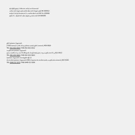
உற்பத்தித் துறை / விரிவான மனித வள சேவைகள்
பணியாளர் அனுப்புதல் வணிக உரிம எண் (அனுப்புதல்) 40-300912
ஊதியம் பெற்ற வேலைவாய்ப்பு வணிக உரிமம் எண் 40-Yu-120008
குறிப்பிட்ட திறன்கள் பதிவு ஆதரவு முகமை எண் 19-000395
ஐச்சி தலைமை அலுவலகம்
2-502 சகைமாட்சு, மிடோரி-கு, நகோயா நகரம், ஐச்சி மாகாணம், 458-0820
TEL:
052-602-6910
/ FAX: 052-602-6911
ஃபுகுவோகா தலைமை அலுவலகம்
ஹகடா கைசே கட்டிடம், 2-5-28 ஹகடேகி ஹிகாஷி, ஹகடா-கு, ஃபுகுயோகா சிட்டி, 812-0013
TEL:
092-433-5822
/ FAX: 092-433-5823
(தலைமை அலுவலகம் அமைந்துள்ள இடம்)
மியாவாக்கா தலைமை அலுவலகம் 236 டேக்ஹாரா, மியாவாக்கா நகரம், ஃபுகுவோகா மாகாணம், 822-0142
TEL:
0949-52-3232
/ FAX: 0949-52-3290