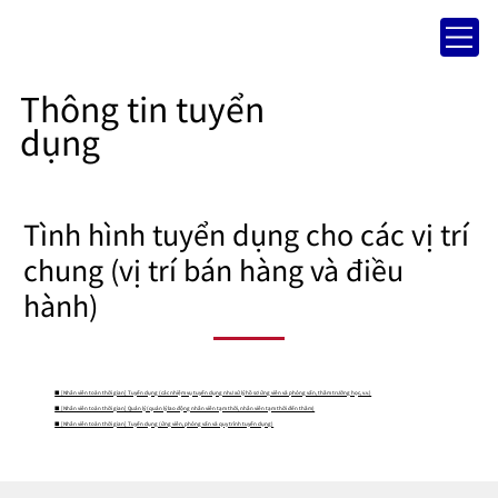
Thông tin tuyển
dụng
Tình hình tuyển dụng cho các vị trí
chung (vị trí bán hàng và điều
hành)
■ [Nhân viên toàn thời gian] Tuyển dụng (các nhiệm vụ tuyển dụng như xử lý hồ sơ ứng viên và phỏng vấn, thăm trường học, v.v.)
■ [Nhân viên toàn thời gian] Quản lý (quản lý lao động nhân viên tạm thời, nhân viên tạm thời đến thăm)
■ [Nhân viên toàn thời gian] Tuyển dụng (ứng viên, phỏng vấn và quy trình tuyển dụng)