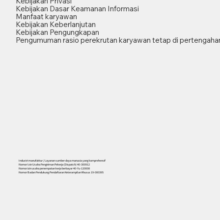
Kebijakan Privasi
Kebijakan Dasar Keamanan Informasi
Manfaat karyawan
Kebijakan Keberlanjutan
Kebijakan Pengungkapan
Pengumuman rasio perekrutan karyawan tetap di pertengahan
Industri manufaktur / Layanan sumber daya manusia yang komprehensif
Nomor Izin Usaha Pengiriman Pekerja (Dispatch) 40-300912
Nomor izin usaha penempatan kerja berbayar 40-Yu-120008
Nomor Badan Pendukung Pendaftaran Keterampilan Khusus 19-000395
556