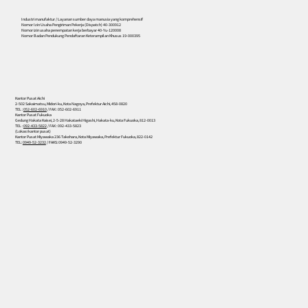
Industri manufaktur / Layanan sumber daya manusia yang komprehensif
Nomor Izin Usaha Pengiriman Pekerja (Dispatch) 40-300912
Nomor izin usaha penempatan kerja berbayar 40-Yu-120008
Nomor Badan Pendukung Pendaftaran Keterampilan Khusus 19-000395
Kantor Pusat Aichi
2-502 Sakaimatsu, Midori-ku, Kota Nagoya, Prefektur Aichi, 458-0820
TEL :
052-602-6910
/ FAX : 052-602-6911
Kantor Pusat Fukuoka
Gedung Hakata Kaisei, 2-5-28 Hakataeki Higashi, Hakata-ku, Kota Fukuoka, 812-0013
TEL :
092-433-5822
/ FAX : 092-433-5823
(Lokasi kantor pusat)
Kantor Pusat Miyawaka 236 Takehara, Kota Miyawaka, Prefektur Fukuoka, 822-0142
TEL:
0949-52-3232
/ FAKS: 0949-52-3290