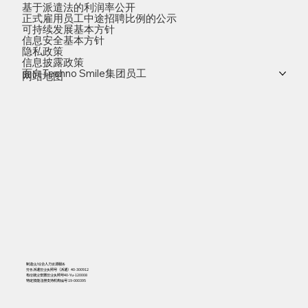
基于派遣法的利润率公开
正式雇用员工中途招聘比例的公示
可持续发展基本方针
信息安全基本方针
隐私政策
信息披露政策
面向Techno Smile集团员工
网站地图
制造业/综合人力资源服务
劳务派遣营业执照号（派遣）40-300912
有偿就业安置营业执照号40-Yu-120008
特定技能注册支持机构编号 19-000395