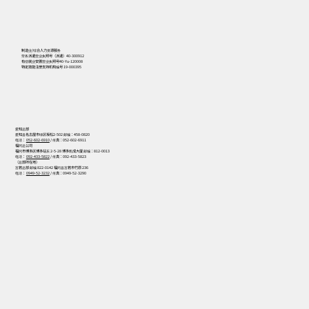
556
制造业/综合人力资源服务
劳务派遣营业执照号（派遣）40-300912
有偿就业安置营业执照号40-Yu-120008
特定技能注册支持机构编号 19-000395
爱知总部
爱知县名古屋市绿区坂松2-502 邮编：458-0820
电话：
052-602-6910
/ 传真：052-602-6911
福冈总公司
福冈市博多区博多站东 2-5-28 博多凯成大厦 邮编：812-0013
电话：
092-433-5822
/ 传真：092-433-5823
（总部所在地）
宫若总部 邮编 822-0142 福冈县宫若市竹原 236
电话：
0949-52-3232
/ 传真：0949-52-3290