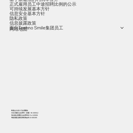
正式雇用员工中途招聘比例的公示
可持续发展基本方针
信息安全基本方针
隐私政策
信息披露政策
面向Techno Smile集团员工
网站地图
制造业/综合人力资源服务
劳务派遣营业执照号（派遣）40-300912
有偿就业安置营业执照号40-Yu-120008
特定技能注册支持机构编号 19-000395