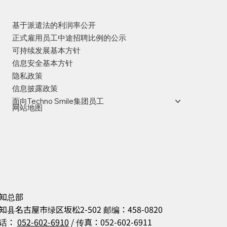
基于派遣法的利润率公开
正式雇用员工中途招聘比例的公示
可持续发展基本方针
信息安全基本方针
隐私政策
信息披露政策
面向Techno Smile集团员工
网站地图
知总部
知县名古屋市绿区坂松2-502 邮编：458-0820
话：
052-602-6910
/ 传真：052-602-6911