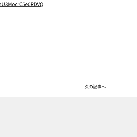
HcmU3MocrC5e0RDVQ
次の記事へ