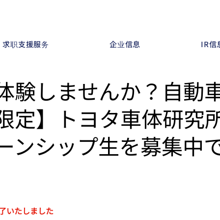
求职支援服务
企业信息
IR信
体験しませんか？自動
限定】トヨタ車体研究
ーンシップ生を募集中
了いたしました