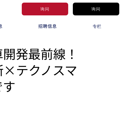
询问
询问
息
招聘信息
专栏
車開発最前線！
所×テクノスマ
です