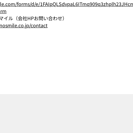
oogle.com/forms/d/e/1FAIpQLSdvpaL6ITmq909q3zhplh23J
orm
マイル（会社HPお問い合わせ）
nosmile.co.jp/contact