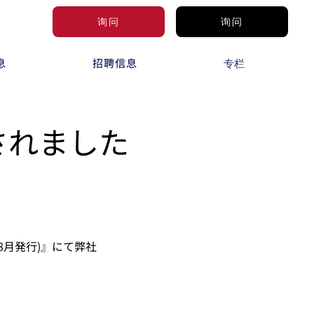
询问
询问
息
招聘信息
专栏
されました
8月発行)』にて弊社