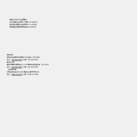
556
制造业/综合人力资源服务
劳务派遣营业执照号（派遣）40-300912
有偿就业安置营业执照号40-Yu-120008
特定技能注册支持机构编号 19-000395
爱知总部
爱知县名古屋市绿区坂松2-502 邮编：458-0820
电话：
052-602-6910
/ 传真：052-602-6911
福冈总公司
福冈市博多区博多站东 2-5-28 博多凯成大厦 邮编：812-0013
电话：
092-433-5822
/ 传真：092-433-5823
（总部所在地）
宫若总部 邮编 822-0142 福冈县宫若市竹原 236
电话：
0949-52-3232
/ 传真：0949-52-3290