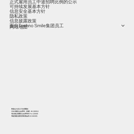
正式雇用员工中途招聘比例的公示
可持续发展基本方针
信息安全基本方针
隐私政策
信息披露政策
面向Techno Smile集团员工
网站地图
制造业/综合人力资源服务
劳务派遣营业执照号（派遣）40-300912
有偿就业安置营业执照号40-Yu-120008
特定技能注册支持机构编号 19-000395