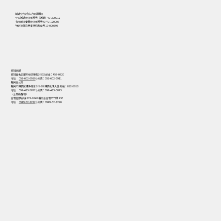
制造业/综合人力资源服务
劳务派遣营业执照号（派遣）40-300912
有偿就业安置营业执照号40-Yu-120008
特定技能注册支持机构编号 19-000395
爱知总部
爱知县名古屋市绿区坂松2-502 邮编：458-0820
电话：
052-602-6910
/ 传真：052-602-6911
福冈总公司
福冈市博多区博多站东 2-5-28 博多凯成大厦 邮编：812-0013
电话：
092-433-5822
/ 传真：092-433-5823
（总部所在地）
宫若总部 邮编 822-0142 福冈县宫若市竹原 236
电话：
0949-52-3232
/ 传真：0949-52-3290