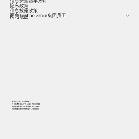
信息安全基本方针
隐私政策
信息披露政策
面向Techno Smile集团员工
网站地图
制造业/综合人力资源服务
劳务派遣营业执照号（派遣）40-300912
有偿就业安置营业执照号40-Yu-120008
特定技能注册支持机构编号 19-000395
556