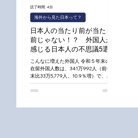
読了時間: 4分
海外から見た日本って？
日本人の当たり前が当たり
前じゃない！？ 外国人が
感じる日本人の不思議5選
こんなに増えた外国人 令和５年末の
在留外国人数は、341万992人（前年
末比33万5,779人、10.9％増）で、過
去最高を更新しています（出入国在留
管理庁HPより）。 日本の少子高齢化
による人手不足は年々深刻化している
為、現在政府は外国人労働者を積極的
に受け入れる制度を整...