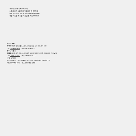
제조업 / 종합 인재 서비스업
노동자 파견 사업 허가 번호(파) 40-300912
유료 직업 소개 사업 허가 번호 40-유-120008
특정 기능 등록 지원 기관 번호 19등-000395
아이치 본사
〒458-0820 아이치현 나고야시 미도리구 사카마쓰 2가 502
TEL:
052-602-6910
/ 팩스:052-602-6911
후쿠오카 본사
〒812-0013 후쿠오카시 하카타구 하카타역 히가시2-5-28 하카타 효성 빌딩
TEL:
092-433-5822
/ 팩스:092-433-5823
(본점 소재지)
미야와카 본사 〒822-0142 후쿠오카현 미야와카시 다케하라 236
TEL:
0949-52-3232
/ 팩스:0949-52-3290