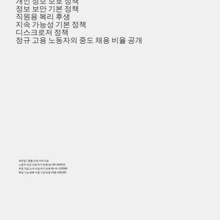
개인 정보 보호 정책
정보 보안 기본 정책
직원용 복리 후생
지속 가능성 기본 정책
디스크로저 정책
정규 고용 노동자의 중도 채용 비율 공개
제조업 / 종합 인재 서비스업
노동자 파견 사업 허가 번호(파) 40-300912
유료 직업 소개 사업 허가 번호 40-유-120008
특정 기능 등록 지원 기관 번호 19등-000395
556